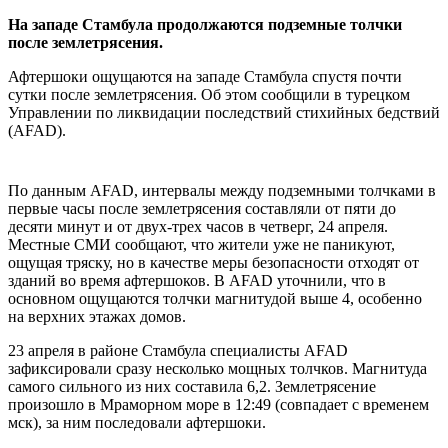
На западе Стамбула продолжаются подземные толчки
после землетрясения.
Афтершоки ощущаются на западе Стамбула спустя почти
сутки после землетрясения. Об этом сообщили в турецком
Управлении по ликвидации последствий стихийных бедствий
(AFAD).
По данным AFAD, интервалы между подземными толчками в
первые часы после землетрясения составляли от пяти до
десяти минут и от двух-трех часов в четверг, 24 апреля.
Местные СМИ сообщают, что жители уже не паникуют,
ощущая тряску, но в качестве меры безопасности отходят от
зданий во время афтершоков. В AFAD уточнили, что в
основном ощущаются толчки магнитудой выше 4, особенно
на верхних этажах домов.
23 апреля в районе Стамбула специалисты AFAD
зафиксировали сразу несколько мощных толчков. Магнитуда
самого сильного из них составила 6,2. Землетрясение
произошло в Мраморном море в 12:49 (совпадает с временем
мск), за ним последовали афтершоки.