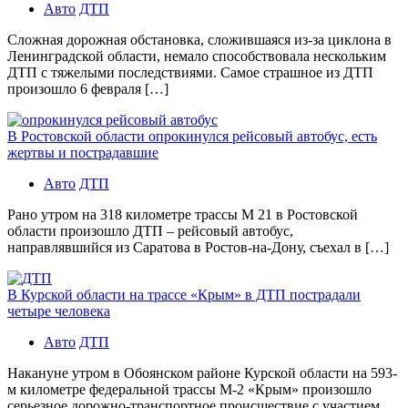
Авто
ДТП
Сложная дорожная обстановка, сложившаяся из-за циклона в
Ленинградской области, немало способствовала нескольким
ДТП с тяжелыми последствиями. Самое страшное из ДТП
произошло 6 февраля […]
В Ростовской области опрокинулся рейсовый автобус, есть
жертвы и пострадавшие
Авто
ДТП
Рано утром на 318 километре трассы М 21 в Ростовской
области произошло ДТП – рейсовый автобус,
направлявшийся из Саратова в Ростов-на-Дону, съехал в […]
В Курской области на трассе «Крым» в ДТП пострадали
четыре человека
Авто
ДТП
Накануне утром в Обоянском районе Курской области на 593-
м километре федеральной трассы М-2 «Крым» произошло
серьезное дорожно-транспортное происшествие с участием