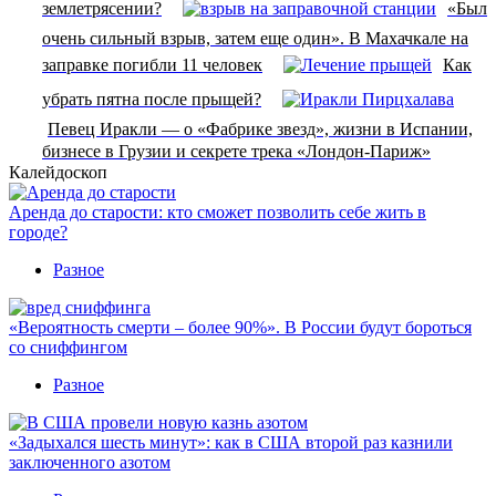
землетрясении?
«Был
очень сильный взрыв, затем еще один». В Махачкале на
заправке погибли 11 человек
Как
убрать пятна после прыщей?
Певец Иракли — о «Фабрике звезд», жизни в Испании,
бизнесе в Грузии и секрете трека «Лондон-Париж»
Калейдоскоп
Аренда до старости: кто сможет позволить себе жить в
городе?
Разное
«Вероятность смерти – более 90%». В России будут бороться
со сниффингом
Разное
«Задыхался шесть минут»: как в США второй раз казнили
заключенного азотом