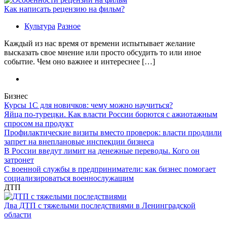
Как написать рецензию на фильм?
Культура
Разное
Каждый из нас время от времени испытывает желание
высказать свое мнение или просто обсудить то или иное
событие. Чем оно важнее и интереснее […]
Бизнес
Курсы 1С для новичков: чему можно научиться?
Яйца по-турецки. Как власти России борются с ажиотажным
спросом на продукт
Профилактические визиты вместо проверок: власти продлили
запрет на внеплановые инспекции бизнеса
В России введут лимит на денежные переводы. Кого он
затронет
С военной службы в предприниматели: как бизнес помогает
социализироваться военнослужащим
ДТП
Два ДТП с тяжелыми последствиями в Ленинградской
области