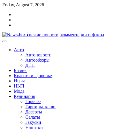
Перейти
Friday, August 7, 2026
к
Главная
содержимому
Контакты
Карта
сайта
Авто
Автоновости
Автообзоры
ДТП
Бизнес
Красота и здоровье
Игры
HI-FI
Мода
Кулинария
Горячее
Гарниры, каши
Десерты
Салаты
Закуски
Напитки