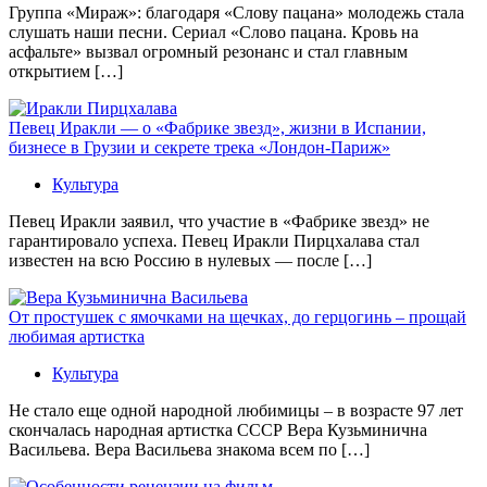
Группа «Мираж»: благодаря «Слову пацана» молодежь стала
слушать наши песни. Сериал «Слово пацана. Кровь на
асфальте» вызвал огромный резонанс и стал главным
открытием […]
Певец Иракли — о «Фабрике звезд», жизни в Испании,
бизнесе в Грузии и секрете трека «Лондон-Париж»
Культура
Певец Иракли заявил, что участие в «Фабрике звезд» не
гарантировало успеха. Певец Иракли Пирцхалава стал
известен на всю Россию в нулевых — после […]
От простушек с ямочками на щечках, до герцогинь – прощай
любимая артистка
Культура
Не стало еще одной народной любимицы – в возрасте 97 лет
скончалась народная артистка СССР Вера Кузьминична
Васильева. Вера Васильева знакома всем по […]