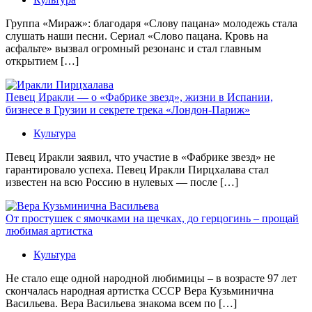
Группа «Мираж»: благодаря «Слову пацана» молодежь стала
слушать наши песни. Сериал «Слово пацана. Кровь на
асфальте» вызвал огромный резонанс и стал главным
открытием […]
Певец Иракли — о «Фабрике звезд», жизни в Испании,
бизнесе в Грузии и секрете трека «Лондон-Париж»
Культура
Певец Иракли заявил, что участие в «Фабрике звезд» не
гарантировало успеха. Певец Иракли Пирцхалава стал
известен на всю Россию в нулевых — после […]
От простушек с ямочками на щечках, до герцогинь – прощай
любимая артистка
Культура
Не стало еще одной народной любимицы – в возрасте 97 лет
скончалась народная артистка СССР Вера Кузьминична
Васильева. Вера Васильева знакома всем по […]