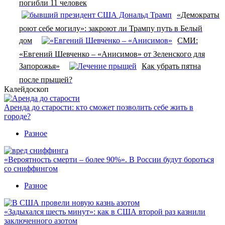
погибли 11 человек
«Демократы
роют себе могилу»: закроют ли Трампу путь в Белый
дом
СМИ:
«Евгений Шевченко – «Анисимов» от Зеленского для
Запорожья»
Как убрать пятна
после прыщей?
Калейдоскоп
Аренда до старости: кто сможет позволить себе жить в
городе?
Разное
«Вероятность смерти – более 90%». В России будут бороться
со сниффингом
Разное
«Задыхался шесть минут»: как в США второй раз казнили
заключенного азотом