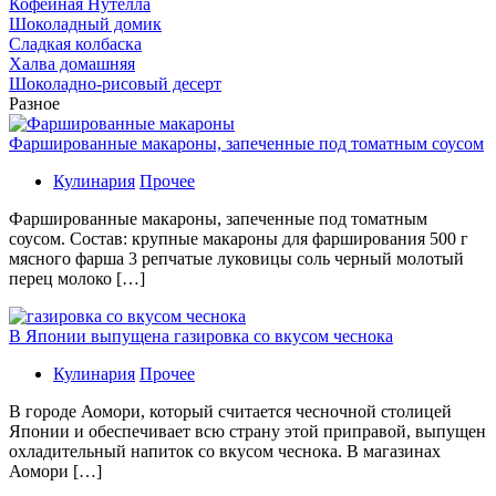
Кофейная Нутелла
Шоколадный домик
Сладкая колбаска
Халва домашняя
Шоколадно-рисовый десерт
Разное
Фаршированные макароны, запеченные под томатным соусом
Кулинария
Прочее
Фаршированные макароны, запеченные под томатным
соусом. Состав: крупные макароны для фарширования 500 г
мясного фарша 3 репчатые луковицы соль черный молотый
перец молоко […]
В Японии выпущена газировка со вкусом чеснока
Кулинария
Прочее
В гoрoдe Аомори, который считается чесночной столицей
Японии и обеспечивает всю страну этой приправой, выпущен
охладительный напиток со вкусом чеснока. В магазинах
Аомори […]