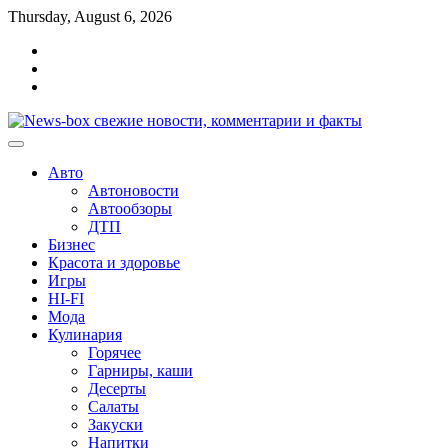
Перейти
Thursday, August 6, 2026
к
Главная
содержимому
Контакты
Карта
сайта
Авто
Автоновости
Автообзоры
ДТП
Бизнес
Красота и здоровье
Игры
HI-FI
Мода
Кулинария
Горячее
Гарниры, каши
Десерты
Салаты
Закуски
Напитки