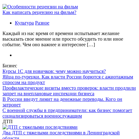
Как написать рецензию на фильм?
Культура
Разное
Каждый из нас время от времени испытывает желание
высказать свое мнение или просто обсудить то или иное
событие. Чем оно важнее и интереснее […]
Бизнес
Курсы 1С для новичков: чему можно научиться?
Яйца по-турецки. Как власти России борются с ажиотажным
спросом на продукт
Профилактические визиты вместо проверок: власти продлили
запрет на внеплановые инспекции бизнеса
В России введут лимит на денежные переводы. Кого он
затронет
С военной службы в предприниматели: как бизнес помогает
социализироваться военнослужащим
ДТП
Два ДТП с тяжелыми последствиями в Ленинградской
области