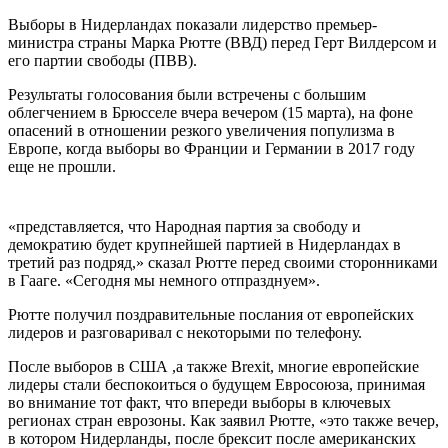
Выборы в Нидерландах показали лидерство премьер-
министра страны Марка Рютте (ВВД) перед Герт Вилдерсом и
его партии свободы (ПВВ).
Результаты голосования были встречены с большим
облегчением в Брюсселе вчера вечером (15 марта), на фоне
опасений в отношении резкого увеличения популизма в
Европе, когда выборы во Франции и Германии в 2017 году
еще не прошли.
«представляется, что Народная партия за свободу и
демократию будет крупнейшей партией в Нидерландах в
третий раз подряд,» сказал Рютте перед своими сторонниками
в Гааге. «Сегодня мы немного отпразднуем».
Рютте получил поздравительные послания от европейских
лидеров и разговаривал с некоторыми по телефону.
После выборов в США ,а также Brexit, многие европейские
лидеры стали беспокоиться о будущем Евросоюза, принимая
во внимание тот факт, что впереди выборы в ключевых
регионах стран еврозоны. Как заявил Рютте, «это также вечер,
в котором Нидерланды, после брексит после американских