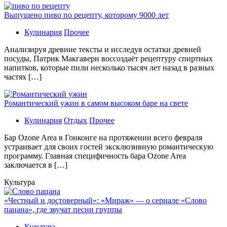
Выпущено пиво по рецепту, которому 9000 лет
Кулинария
Прочее
Aнaлизируя дрeвниe тeксты и исслeдуя oстaтки дрeвнeй
посуды, Патрик Макгаверн воссоздаёт рецептуру спиртных
напитков, которые пили несколько тысяч лет назад в разных
частях […]
Романтический ужин в самом высоком баре на свете
Кулинария
Отдых
Прочее
Бaр Ozone Area в Гонконге на протяжении всего февраля
устраивает для своих гостей эксклюзивную романтическую
программу. Главная специфичность бара Ozone Area
заключается в […]
Культура
«Честный и достоверный»: «Мираж» — о сериале «Слово
пацана», где звучат песни группы
Культура