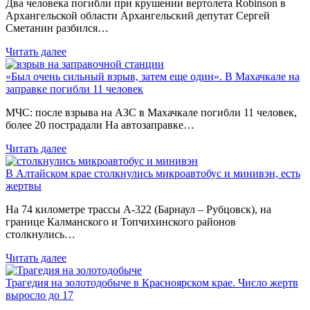
Два человека погибли при крушении вертолета Robinson в
Архангельской области Архангельский депутат Сергей
Сметанин разбился…
Читать далее
«Был очень сильный взрыв, затем еще один». В Махачкале на
заправке погибли 11 человек
МЧС: после взрыва на АЗС в Махачкале погибли 11 человек,
более 20 пострадали На автозаправке…
Читать далее
В Алтайском крае столкнулись микроавтобус и минивэн, есть
жертвы
На 74 километре трассы А-322 (Барнаул – Рубцовск), на
границе Калманского и Топчихинского районов
столкнулись…
Читать далее
Трагедия на золотодобыче в Красноярском крае. Число жертв
выросло до 17