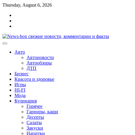
Перейти
Thursday, August 6, 2026
к
Главная
содержимому
Контакты
Карта
сайта
Авто
Автоновости
Автообзоры
ДТП
Бизнес
Красота и здоровье
Игры
HI-FI
Мода
Кулинария
Горячее
Гарниры, каши
Десерты
Салаты
Закуски
Напитки