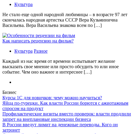
Культура
Не стало еще одной народной любимицы – в возрасте 97 лет
скончалась народная артистка СССР Вера Кузьминична
Васильева. Вера Васильева знакома всем по […]
Как написать рецензию на фильм?
Культура
Разное
Каждый из нас время от времени испытывает желание
высказать свое мнение или просто обсудить то или иное
событие. Чем оно важнее и интереснее […]
Бизнес
Курсы 1С для новичков: чему можно научиться?
Яйца по-турецки. Как власти России борются с ажиотажным
спросом на продукт
Профилактические визиты вместо проверок: власти продлили
запрет на внеплановые инспекции бизнеса
В России введут лимит на денежные переводы. Кого он
затронет