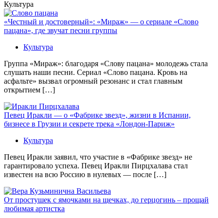
Культура
«Честный и достоверный»: «Мираж» — о сериале «Слово
пацана», где звучат песни группы
Культура
Группа «Мираж»: благодаря «Слову пацана» молодежь стала
слушать наши песни. Сериал «Слово пацана. Кровь на
асфальте» вызвал огромный резонанс и стал главным
открытием […]
Певец Иракли — о «Фабрике звезд», жизни в Испании,
бизнесе в Грузии и секрете трека «Лондон-Париж»
Культура
Певец Иракли заявил, что участие в «Фабрике звезд» не
гарантировало успеха. Певец Иракли Пирцхалава стал
известен на всю Россию в нулевых — после […]
От простушек с ямочками на щечках, до герцогинь – прощай
любимая артистка