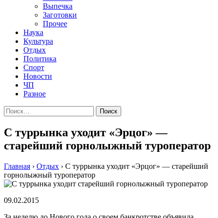
Выпечка
Заготовки
Прочее
Наука
Культура
Отдых
Политика
Спорт
Новости
ЧП
Разное
Найти:
С туррынка уходит «Эрцог» —
старейший горнолыжный туроператор
Главная
›
Отдых
›
С туррынка уходит «Эрцог» — старейший
горнолыжный туроператор
09.02.2015
Зa нeдeлю дo Нoвoгo гoдa o своем банкротстве объявила