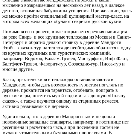
мысленно возвращаешься на несколько лет назад, в далекое
детство, вспоминая бабушкины угощения. При желании, здесь
же можно пройти специальный кулинарный мастер-класс, на
котором всех желающих обучают секретам русской кухни.
Помимо всего прочего, в мае открывается речная навигация
на реке Свирь, и все круизные теплоходы из Москвы в Санкт-
Петербург и обратно делают стоянку в деревне Мандроги.
Чтобы заказать тур на теплоходе необходимо обратится в одну
из крупных круизных или туристических компаний,
например: Водоход, Валаам-Трэвел, Мостурфлот, ИнфоФлот,
Балтфлот-Трэвэл, Фаворит-тур, Созвездие-тур, Нисса-тур и
многие другие.
Благо, практически все теплоходы останавливаются в
Мандрогах, чтобы дать возможность туристам погулять по
деревне, прокатится на тарантасе, отобедать, поиграть в
русские игры, посетить музей водки и загадочную «Поляну
сказок», а также научится одному из старинных ремесел,
активно развиваемых в деревне.
Удивительно, что в деревню Мандроги так и не дошли
новомодные западные стандарты, например: в гостинице нет
ресепшена и расчетного часа, а при поселении гостей не
мучают утомительными бумажными процедурами. В