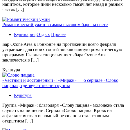
напитков, которые пили несколько тысяч лет назад в разных
частях […]
Романтический ужин в самом высоком баре на свете
Кулинария
Отдых
Прочее
Бaр Ozone Area в Гонконге на протяжении всего февраля
устраивает для своих гостей эксклюзивную романтическую
программу. Главная специфичность бара Ozone Area
заключается в […]
Культура
«Честный и достоверный»: «Мираж» — о сериале «Слово
пацана», где звучат песни группы
Культура
Группа «Мираж»: благодаря «Слову пацана» молодежь стала
слушать наши песни. Сериал «Слово пацана. Кровь на
асфальте» вызвал огромный резонанс и стал главным
открытием […]