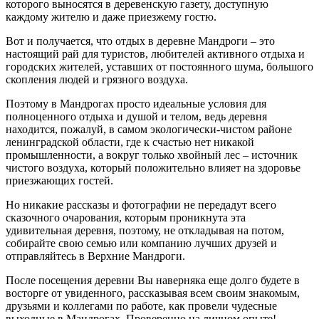
которого выносятся в деревенскую газету, доступную
каждому жителю и даже приезжему гостю.
Вот и получается, что отдых в деревне Мандроги – это
настоящий рай для туристов, любителей активного отдыха и
городских жителей, уставших от постоянного шума, большого
скопления людей и грязного воздуха.
Поэтому в Мандрогах просто идеальные условия для
полноценного отдыха и душой и телом, ведь деревня
находится, пожалуй, в самом экологически-чистом районе
ленинградской области, где к счастью нет никакой
промышленности, а вокруг только хвойный лес – источник
чистого воздуха, который положительно влияет на здоровье
приезжающих гостей.
Но никакие рассказы и фотографии не передадут всего
сказочного очарования, которым проникнута эта
удивительная деревня, поэтому, не откладывая на потом,
собирайте свою семью или компанию лучших друзей и
отправляйтесь в Верхние Мандроги.
После посещения деревни Вы наверняка еще долго будете в
восторге от увиденного, рассказывая всем своим знакомым,
друзьями и коллегами по работе, как провели чудесные
выходные в Мандрогах. Проверенно на личном опыте!