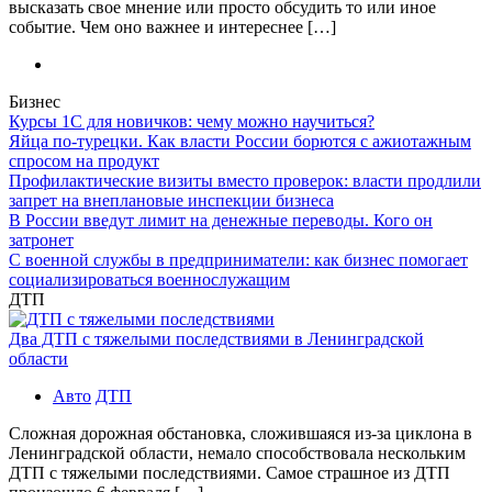
высказать свое мнение или просто обсудить то или иное
событие. Чем оно важнее и интереснее […]
Бизнес
Курсы 1С для новичков: чему можно научиться?
Яйца по-турецки. Как власти России борются с ажиотажным
спросом на продукт
Профилактические визиты вместо проверок: власти продлили
запрет на внеплановые инспекции бизнеса
В России введут лимит на денежные переводы. Кого он
затронет
С военной службы в предприниматели: как бизнес помогает
социализироваться военнослужащим
ДТП
Два ДТП с тяжелыми последствиями в Ленинградской
области
Авто
ДТП
Сложная дорожная обстановка, сложившаяся из-за циклона в
Ленинградской области, немало способствовала нескольким
ДТП с тяжелыми последствиями. Самое страшное из ДТП