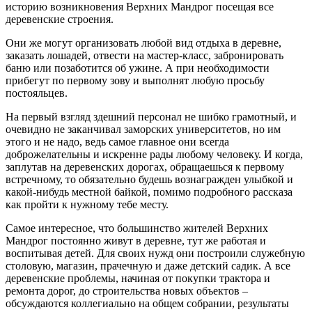
историю возникновения Верхних Мандрог посещая все
деревенские строения.
Они же могут организовать любой вид отдыха в деревне,
заказать лошадей, отвести на мастер-класс, забронировать
баню или позаботится об ужине. А при необходимости
прибегут по первому зову и выполнят любую просьбу
постояльцев.
На первый взгляд здешний персонал не шибко грамотный, и
очевидно не заканчивал заморских университетов, но им
этого и не надо, ведь самое главное они всегда
доброжелательны и искренне рады любому человеку. И когда,
заплутав на деревенских дорогах, обращаешься к первому
встречному, то обязательно будешь вознагражден улыбкой и
какой-нибудь местной байкой, помимо подробного рассказа
как пройти к нужному тебе месту.
Самое интересное, что большинство жителей Верхних
Мандрог постоянно живут в деревне, тут же работая и
воспитывая детей. Для своих нужд они построили служебную
столовую, магазин, прачечную и даже детский садик. А все
деревенские проблемы, начиная от покупки трактора и
ремонта дорог, до строительства новых объектов –
обсуждаются коллегиально на общем собрании, результаты