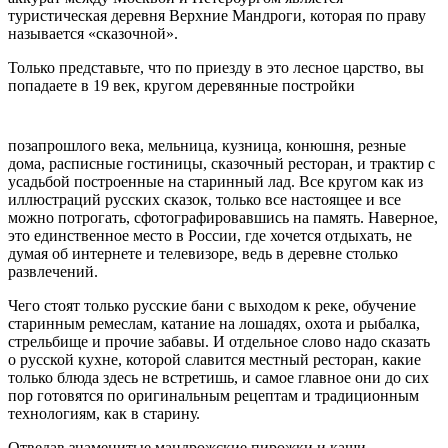
туристическая деревня Верхние Мандроги, которая по праву
называется «сказочной».
Только представьте, что по приезду в это лесное царство, вы
попадаете в 19 век, кругом деревянные постройки
позапрошлого века, мельница, кузница, конюшня, резные
дома, расписные гостиницы, сказочный ресторан, и трактир с
усадьбой построенные на старинный лад. Все кругом как из
иллюстраций русских сказок, только все настоящее и все
можно потрогать, сфотографировавшись на память. Наверное,
это единственное место в России, где хочется отдыхать, не
думая об интернете и телевизоре, ведь в деревне столько
развлечений.
Чего стоят только русские бани с выходом к реке, обучение
старинным ремеслам, катание на лошадях, охота и рыбалка,
стрельбище и прочие забавы. И отдельное слово надо сказать
о русской кухне, которой славится местный ресторан, какие
только блюда здесь не встретишь, и самое главное они до сих
пор готовятся по оригинальным рецептам и традиционным
технологиям, как в старину.
Отведав знаменитые мандрожские пирожки и каши,