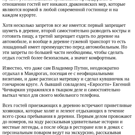
отношении гостей нет никаких драконовских мер, которые
являются нормой в любой современной гостинице и на
каждом курорте.
Хотя несколько запретов все же имеется: первый запрещает
шуметь в деревне, второй самостоятельно разводить костры и
готовить пищу, а третий запрещает ездить по деревне на
автомобиле, и вообще в деревне гужевой транспорт то есть
лошадиный имеет преимущество перед автомобильным. Но
эти запреты по большей части необходимы, чтобы сделать
отдых гостей более безопасным, а значит комфортным.
Известно, что даже сам Владимир Путин, неоднократно
отдыхал в Мандрогах, посещая ее с неофициальными
визитами, и даже расписал матрешку и сделал кувшинчик на
гончарном круге. А бывший совладелец «Евросети» Евгений
Чичваркин упражнялся в ткацком деле и самостоятельно
выткал чехол для своего мобильного телефона.
Всех гостей приезжающих в деревню встречают приветливые
хозяюшки, которые холят и лелеют отдыхающих в течение
всего срока пребывания в деревни. Первым делом провожают
до номеров, на ходу рассказывая удивительные истории и
местные легенды, а после обеда в ресторане или в домах с
персональным поваром ведут на экскурсию, рассказывая