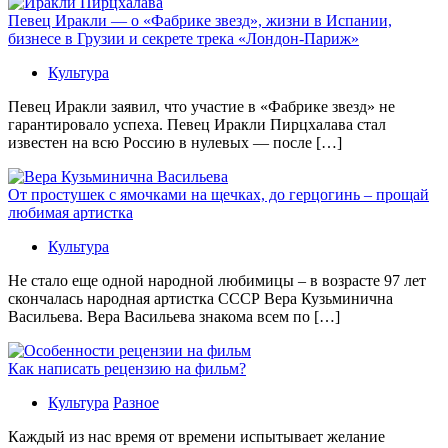
Певец Иракли — о «Фабрике звезд», жизни в Испании,
бизнесе в Грузии и секрете трека «Лондон-Париж»
Культура
Певец Иракли заявил, что участие в «Фабрике звезд» не
гарантировало успеха. Певец Иракли Пирцхалава стал
известен на всю Россию в нулевых — после […]
От простушек с ямочками на щечках, до герцогинь – прощай
любимая артистка
Культура
Не стало еще одной народной любимицы – в возрасте 97 лет
скончалась народная артистка СССР Вера Кузьминична
Васильева. Вера Васильева знакома всем по […]
Как написать рецензию на фильм?
Культура
Разное
Каждый из нас время от времени испытывает желание