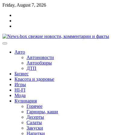
Перейти
Friday, August 7, 2026
к
Главная
содержимому
Контакты
Карта
сайта
Авто
Автоновости
Автообзоры
ДТП
Бизнес
Красота и здоровье
Игры
HI-FI
Мода
Кулинария
Горячее
Гарниры, каши
Десерты
Салаты
Закуски
Напитки