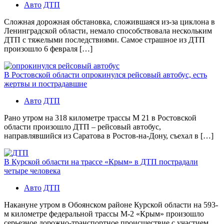
Авто
ДТП
Сложная дорожная обстановка, сложившаяся из-за циклона в
Ленинградской области, немало способствовала нескольким
ДТП с тяжелыми последствиями. Самое страшное из ДТП
произошло 6 февраля […]
В Ростовской области опрокинулся рейсовый автобус, есть
жертвы и пострадавшие
Авто
ДТП
Рано утром на 318 километре трассы М 21 в Ростовской
области произошло ДТП – рейсовый автобус,
направлявшийся из Саратова в Ростов-на-Дону, съехал в […]
В Курской области на трассе «Крым» в ДТП пострадали
четыре человека
Авто
ДТП
Накануне утром в Обоянском районе Курской области на 593-
м километре федеральной трассы М-2 «Крым» произошло
серьезное дорожно-транспортное происшествие с участием