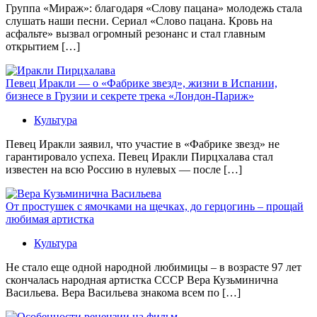
Группа «Мираж»: благодаря «Слову пацана» молодежь стала
слушать наши песни. Сериал «Слово пацана. Кровь на
асфальте» вызвал огромный резонанс и стал главным
открытием […]
Певец Иракли — о «Фабрике звезд», жизни в Испании,
бизнесе в Грузии и секрете трека «Лондон-Париж»
Культура
Певец Иракли заявил, что участие в «Фабрике звезд» не
гарантировало успеха. Певец Иракли Пирцхалава стал
известен на всю Россию в нулевых — после […]
От простушек с ямочками на щечках, до герцогинь – прощай
любимая артистка
Культура
Не стало еще одной народной любимицы – в возрасте 97 лет
скончалась народная артистка СССР Вера Кузьминична
Васильева. Вера Васильева знакома всем по […]