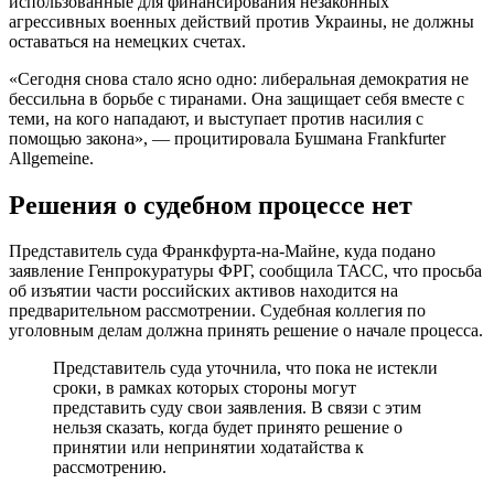
использованные для финансирования незаконных
агрессивных военных действий против Украины, не должны
оставаться на немецких счетах.
«Сегодня снова стало ясно одно: либеральная демократия не
бессильна в борьбе с тиранами. Она защищает себя вместе с
теми, на кого нападают, и выступает против насилия с
помощью закона», — процитировала Бушмана Frankfurter
Allgemeine.
Решения о судебном процессе нет
Представитель суда Франкфурта-на-Майне, куда подано
заявление Генпрокуратуры ФРГ, сообщила ТАСС, что просьба
об изъятии части российских активов находится на
предварительном рассмотрении. Судебная коллегия по
уголовным делам должна принять решение о начале процесса.
Представитель суда уточнила, что пока не истекли
сроки, в рамках которых стороны могут
представить суду свои заявления. В связи с этим
нельзя сказать, когда будет принято решение о
принятии или непринятии ходатайства к
рассмотрению.