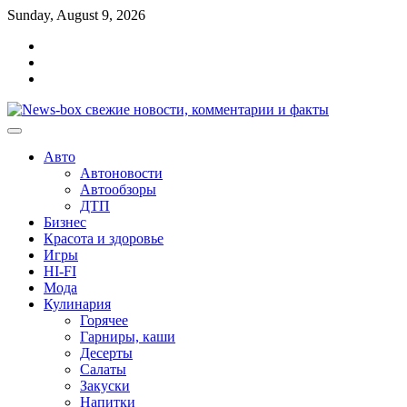
Перейти
Sunday, August 9, 2026
к
Главная
содержимому
Контакты
Карта
сайта
Авто
Автоновости
Автообзоры
ДТП
Бизнес
Красота и здоровье
Игры
HI-FI
Мода
Кулинария
Горячее
Гарниры, каши
Десерты
Салаты
Закуски
Напитки