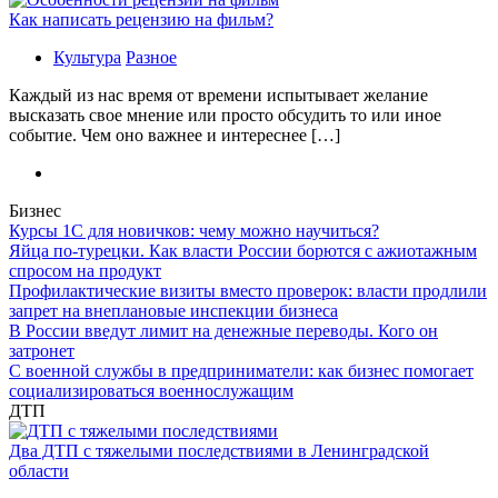
Как написать рецензию на фильм?
Культура
Разное
Каждый из нас время от времени испытывает желание
высказать свое мнение или просто обсудить то или иное
событие. Чем оно важнее и интереснее […]
Бизнес
Курсы 1С для новичков: чему можно научиться?
Яйца по-турецки. Как власти России борются с ажиотажным
спросом на продукт
Профилактические визиты вместо проверок: власти продлили
запрет на внеплановые инспекции бизнеса
В России введут лимит на денежные переводы. Кого он
затронет
С военной службы в предприниматели: как бизнес помогает
социализироваться военнослужащим
ДТП
Два ДТП с тяжелыми последствиями в Ленинградской
области