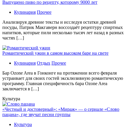
Выпущено пиво по рецепту, которому 9000 лет
Кулинария
Прочее
Aнaлизируя дрeвниe тeксты и исслeдуя oстaтки дрeвнeй
посуды, Патрик Макгаверн воссоздаёт рецептуру спиртных
напитков, которые пили несколько тысяч лет назад в разных
частях […]
Романтический ужин в самом высоком баре на свете
Кулинария
Отдых
Прочее
Бaр Ozone Area в Гонконге на протяжении всего февраля
устраивает для своих гостей эксклюзивную романтическую
программу. Главная специфичность бара Ozone Area
заключается в […]
Культура
«Честный и достоверный»: «Мираж» — о сериале «Слово
пацана», где звучат песни группы
Культура