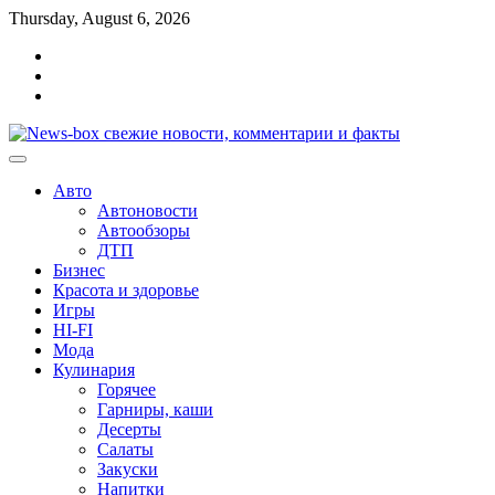
Перейти
Thursday, August 6, 2026
к
Главная
содержимому
Контакты
Карта
сайта
Авто
Автоновости
Автообзоры
ДТП
Бизнес
Красота и здоровье
Игры
HI-FI
Мода
Кулинария
Горячее
Гарниры, каши
Десерты
Салаты
Закуски
Напитки