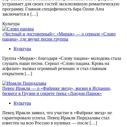
устраивает для своих гостей эксклюзивную романтическую
программу. Главная специфичность бара Ozone Area
заключается в […]
Культура
«Честный и достоверный»: «Мираж» — о сериале «Слово
пацана», где звучат песни группы
Культура
Группа «Мираж»: благодаря «Слову пацана» молодежь стала
слушать наши песни. Сериал «Слово пацана. Кровь на
асфальте» вызвал огромный резонанс и стал главным
открытием […]
Певец Иракли — о «Фабрике звезд», жизни в Испании,
бизнесе в Грузии и секрете трека «Лондон-Париж»
Культура
Певец Иракли заявил, что участие в «Фабрике звезд» не
гарантировало успеха. Певец Иракли Пирцхалава стал
известен на всю Россию в нулевых — после […]