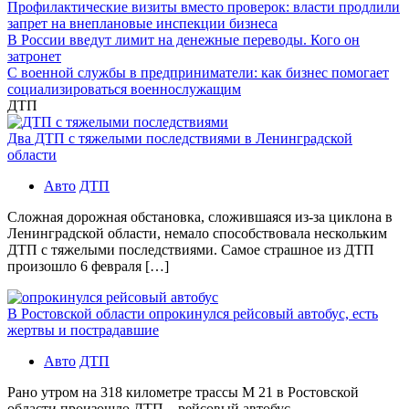
Профилактические визиты вместо проверок: власти продлили
запрет на внеплановые инспекции бизнеса
В России введут лимит на денежные переводы. Кого он
затронет
С военной службы в предприниматели: как бизнес помогает
социализироваться военнослужащим
ДТП
Два ДТП с тяжелыми последствиями в Ленинградской
области
Авто
ДТП
Сложная дорожная обстановка, сложившаяся из-за циклона в
Ленинградской области, немало способствовала нескольким
ДТП с тяжелыми последствиями. Самое страшное из ДТП
произошло 6 февраля […]
В Ростовской области опрокинулся рейсовый автобус, есть
жертвы и пострадавшие
Авто
ДТП
Рано утром на 318 километре трассы М 21 в Ростовской
области произошло ДТП – рейсовый автобус,