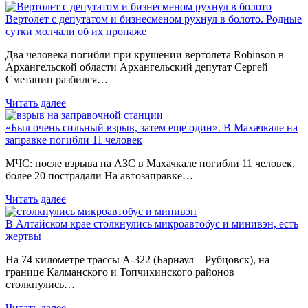
Вертолет с депутатом и бизнесменом рухнул в болото. Родные
сутки молчали об их пропаже
Два человека погибли при крушении вертолета Robinson в
Архангельской области Архангельский депутат Сергей
Сметанин разбился…
Читать далее
«Был очень сильный взрыв, затем еще один». В Махачкале на
заправке погибли 11 человек
МЧС: после взрыва на АЗС в Махачкале погибли 11 человек,
более 20 пострадали На автозаправке…
Читать далее
В Алтайском крае столкнулись микроавтобус и минивэн, есть
жертвы
На 74 километре трассы А-322 (Барнаул – Рубцовск), на
границе Калманского и Топчихинского районов
столкнулись…
Читать далее