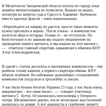
В Мелитополе Запорожской области носить по городу алые
знамёна митингующим не позволили. Вышли на акции,
несмотря на запреты суда в Одессе и Харькове. Требовали
вместо красных флагов – взять национальные.
«Переубедить их навряд ли удастся, просто такие моменты
нужно пресекать в корню. После отказа – в коммунистов
полетели яйца и петарды. Только те – не отступили. По
Конституции и по законам мы подали уведомление на
проведение нашего митинга, и мы вышли на этот митинг»,
— отметила главный секретарь харьковского обкомпа КПУ
Алла Александровская.
В одной с стычек досталось и противнику коммунистов – ему
разбили голову камнем, а первого секретаря обкома КПУ
облили зелёнкой. Во избежание дальнейших столкновений,
коммунистов погрузили в троллейбус и увезли.
У нас была больно богатая Украина 23 года, у нас была наука,
макрокосмос – все наше было», — говорит участница
митинга Г. Бутук. Остановились пенсионеры у Оперного
театра. Шелковичное дерево, после нескольких выступлений
разошлись по домам. А вот анархисты к судебному запрету