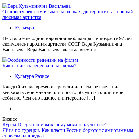
От простушек с ямочками на щечках, до герцогинь – прощай
любимая артистка
Культура
Не стало еще одной народной любимицы – в возрасте 97 лет
скончалась народная артистка СССР Вера Кузьминична
Васильева. Вера Васильева знакома всем по […]
Как написать рецензию на фильм?
Культура
Разное
Каждый из нас время от времени испытывает желание
высказать свое мнение или просто обсудить то или иное
событие. Чем оно важнее и интереснее […]
Бизнес
Курсы 1С для новичков: чему можно научиться?
Яйца по-турецки. Как власти России борются с ажиотажным
спросом на продукт