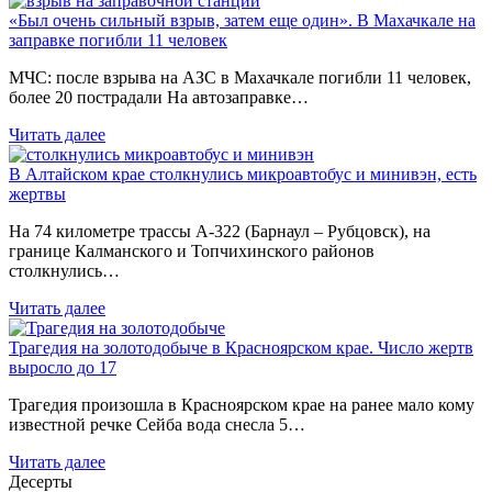
«Был очень сильный взрыв, затем еще один». В Махачкале на
заправке погибли 11 человек
МЧС: после взрыва на АЗС в Махачкале погибли 11 человек,
более 20 пострадали На автозаправке…
Читать далее
В Алтайском крае столкнулись микроавтобус и минивэн, есть
жертвы
На 74 километре трассы А-322 (Барнаул – Рубцовск), на
границе Калманского и Топчихинского районов
столкнулись…
Читать далее
Трагедия на золотодобыче в Красноярском крае. Число жертв
выросло до 17
Трагедия произошла в Красноярском крае на ранее мало кому
известной речке Сейба вода снесла 5…
Читать далее
Десерты