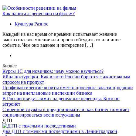
Как написать рецензию на фильм?
Культура
Разное
Каждый из нас время от времени испытывает желание
высказать свое мнение или просто обсудить то или иное
событие. Чем оно важнее и интереснее […]
Бизнес
Курсы 1С для новичков: чему можно научиться?
Яйца по-турецки. Как власти России борются с ажиотажным
спросом на продукт
Профилактические визиты вместо проверок: власти продлили
запрет на внеплановые инспекции бизнеса
В России введут лимит на денежные переводы. Кого он
затронет
С военной службы в предприниматели: как бизнес помогает
социализироваться военнослужащим
ДТП
Два ДТП с тяжелыми последствиями в Ленинградской