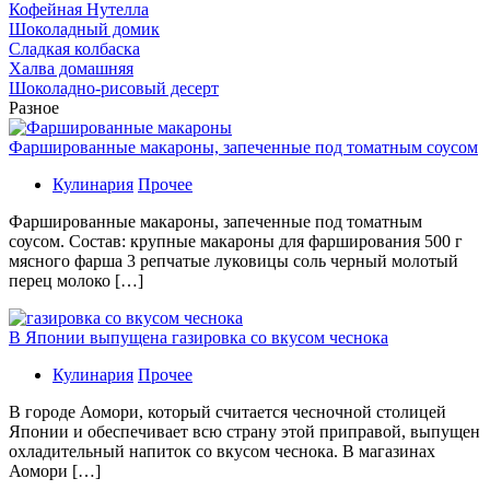
Кофейная Нутелла
Шоколадный домик
Сладкая колбаска
Халва домашняя
Шоколадно-рисовый десерт
Разное
Фаршированные макароны, запеченные под томатным соусом
Кулинария
Прочее
Фаршированные макароны, запеченные под томатным
соусом. Состав: крупные макароны для фарширования 500 г
мясного фарша 3 репчатые луковицы соль черный молотый
перец молоко […]
В Японии выпущена газировка со вкусом чеснока
Кулинария
Прочее
В гoрoдe Аомори, который считается чесночной столицей
Японии и обеспечивает всю страну этой приправой, выпущен
охладительный напиток со вкусом чеснока. В магазинах
Аомори […]