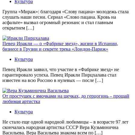
Культура
Группа «Мираж»: благодаря «Слову пацана» молодежь стала
слушать наши песни. Сериал «Слово пацана. Кровь на
асфальте» вызвал огромный резонанс и стал главным
открытием […]
Певец Иракли — о «Фабрике звезд», жизни в Испании,
бизнесе в Грузии и секрете трека «Лондон-Париж»
Культура
Певец Иракли заявил, что участие в «Фабрике звезд» не
гарантировало успеха. Певец Иракли Пирцхалава стал
известен на всю Россию в нулевых — после […]
От простушек с ямочками на щечках, до герцогинь – прощай
любимая артистка
Культура
Не стало еще одной народной любимицы – в возрасте 97 лет
скончалась народная артистка СССР Вера Кузьминична
Васильева. Вера Васильева знакома всем по […]