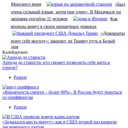
Минского моря
«Был
очень сильный взрыв, затем еще один». В Махачкале на
заправке погибли 11 человек
Как
японцы живут в своих крошечных домиках
«Демократы
роют себе могилу»: закроют ли Трампу путь в Белый
дом
Калейдоскоп
Аренда до старости: кто сможет позволить себе жить в
городе?
Разное
«Вероятность смерти – более 90%». В России будут бороться
со сниффингом
Разное
«Задыхался шесть минут»: как в США второй раз казнили
заключенного азотом