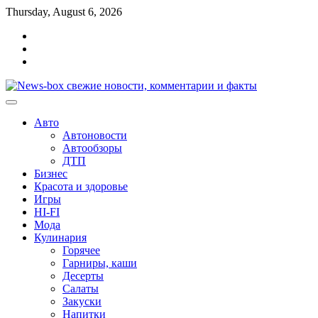
Перейти
Thursday, August 6, 2026
к
Главная
содержимому
Контакты
Карта
сайта
Авто
Автоновости
Автообзоры
ДТП
Бизнес
Красота и здоровье
Игры
HI-FI
Мода
Кулинария
Горячее
Гарниры, каши
Десерты
Салаты
Закуски
Напитки