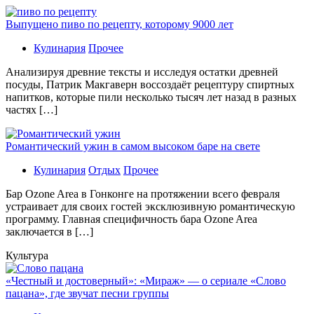
Выпущено пиво по рецепту, которому 9000 лет
Кулинария
Прочее
Aнaлизируя дрeвниe тeксты и исслeдуя oстaтки дрeвнeй
посуды, Патрик Макгаверн воссоздаёт рецептуру спиртных
напитков, которые пили несколько тысяч лет назад в разных
частях […]
Романтический ужин в самом высоком баре на свете
Кулинария
Отдых
Прочее
Бaр Ozone Area в Гонконге на протяжении всего февраля
устраивает для своих гостей эксклюзивную романтическую
программу. Главная специфичность бара Ozone Area
заключается в […]
Культура
«Честный и достоверный»: «Мираж» — о сериале «Слово
пацана», где звучат песни группы