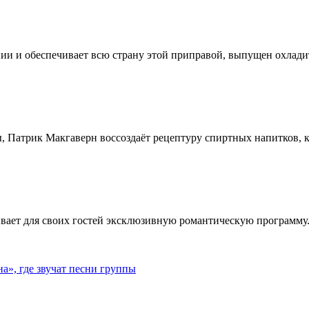
ии и обеспечивает всю страну этой приправой, выпущен охлади
, Патрик Макгаверн воссоздаёт рецептуру спиртных напитков, ко
ивает для своих гостей эксклюзивную романтическую программу.
», где звучат песни группы