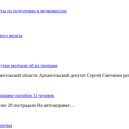
еты по подготовке к медкомиссии
ного железа
сутки молчали об их пропаже
хангельской области Архангельский депутат Сергей Сметанин р
аправке погибли 11 человек
олее 20 пострадали На автозаправке…
жертвы