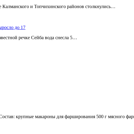
ице Калманского и Топчихинского районов столкнулись…
ыросло до 17
звестной речке Сейба вода снесла 5…
остав: крупные макароны для фарширования 500 г мясного фар