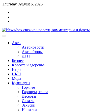
Перейти
Thursday, August 6, 2026
к
Главная
содержимому
Контакты
Карта
сайта
Авто
Автоновости
Автообзоры
ДТП
Бизнес
Красота и здоровье
Игры
HI-FI
Мода
Кулинария
Горячее
Гарниры, каши
Десерты
Салаты
Закуски
Напитки