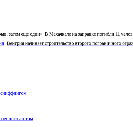
ыв, затем еще один». В Махачкале на заправке погибли 11 челов
Венгрия начинает строительство второго пограничного огра
о сниффингом
юченного азотом