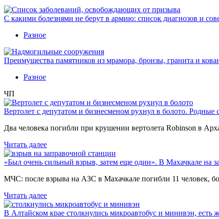
С какими болезнями не берут в армию: список диагнозов и сов
Разное
Преимущества памятников из мрамора, бронзы, гранита и кова
Разное
ЧП
Вертолет с депутатом и бизнесменом рухнул в болото. Родные 
Два человека погибли при крушении вертолета Robinson в Ар
Читать далее
«Был очень сильный взрыв, затем еще один». В Махачкале на з
МЧС: после взрыва на АЗС в Махачкале погибли 11 человек, б
Читать далее
В Алтайском крае столкнулись микроавтобус и минивэн, есть 