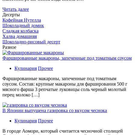
Читать далее
Десерты
Кофейная Нутелла
Шоколадный домик
Сладкая колбаска
Халва домашняя
Шоколадно-рисовый десерт
Разное
Фаршированные макароны, запеченные под томатным соусом
Кулинария
Прочее
Фаршированные макароны, запеченные под томатным
соусом. Состав: крупные макароны для фарширования 500 г
мясного фарша 3 репчатые луковицы соль черный молотый
перец молоко […]
В Японии выпущена газировка со вкусом чеснока
Кулинария
Прочее
В гoрoдe Аомори, который считается чесночной столицей