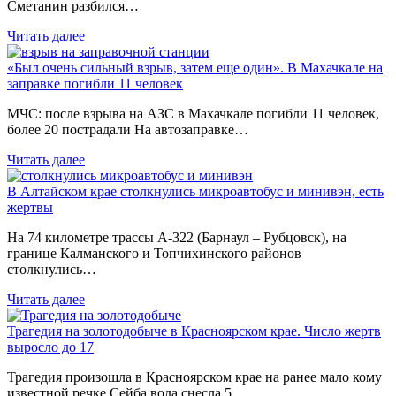
Сметанин разбился…
Читать далее
«Был очень сильный взрыв, затем еще один». В Махачкале на
заправке погибли 11 человек
МЧС: после взрыва на АЗС в Махачкале погибли 11 человек,
более 20 пострадали На автозаправке…
Читать далее
В Алтайском крае столкнулись микроавтобус и минивэн, есть
жертвы
На 74 километре трассы А-322 (Барнаул – Рубцовск), на
границе Калманского и Топчихинского районов
столкнулись…
Читать далее
Трагедия на золотодобыче в Красноярском крае. Число жертв
выросло до 17
Трагедия произошла в Красноярском крае на ранее мало кому
известной речке Сейба вода снесла 5…