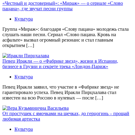
«Честный и достоверный»: «Мираж» — о сериале «Слово
пацана», где звучат песни группы
Культура
Группа «Мираж»: благодаря «Слову пацана» молодежь стала
слушать наши песни. Сериал «Слово пацана. Кровь на
асфальте» вызвал огромный резонанс и стал главным
открытием […]
Певец Иракли — о «Фабрике звезд», жизни в Испании,
бизнесе в Грузии и секрете трека «Лондон-Париж»
Культура
Певец Иракли заявил, что участие в «Фабрике звезд» не
гарантировало успеха. Певец Иракли Пирцхалава стал
известен на всю Россию в нулевых — после […]
От простушек с ямочками на щечках, до герцогинь – прощай
любимая артистка
Культура