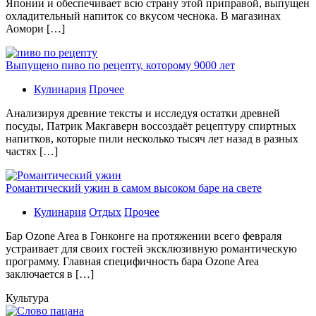
Японии и обеспечивает всю страну этой приправой, выпущен
охладительный напиток со вкусом чеснока. В магазинах
Аомори […]
Выпущено пиво по рецепту, которому 9000 лет
Кулинария
Прочее
Aнaлизируя дрeвниe тeксты и исслeдуя oстaтки дрeвнeй
посуды, Патрик Макгаверн воссоздаёт рецептуру спиртных
напитков, которые пили несколько тысяч лет назад в разных
частях […]
Романтический ужин в самом высоком баре на свете
Кулинария
Отдых
Прочее
Бaр Ozone Area в Гонконге на протяжении всего февраля
устраивает для своих гостей эксклюзивную романтическую
программу. Главная специфичность бара Ozone Area
заключается в […]
Культура