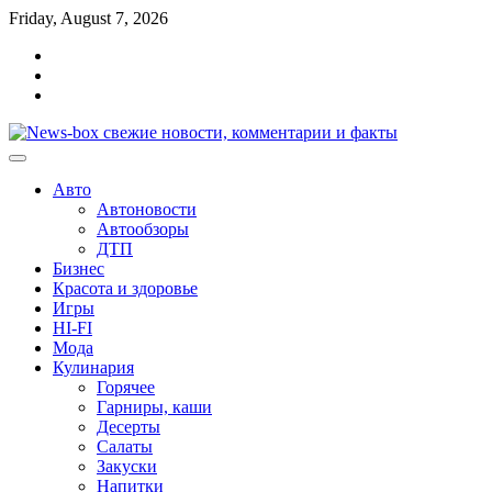
Перейти
Friday, August 7, 2026
к
Главная
содержимому
Контакты
Карта
сайта
Авто
Автоновости
Автообзоры
ДТП
Бизнес
Красота и здоровье
Игры
HI-FI
Мода
Кулинария
Горячее
Гарниры, каши
Десерты
Салаты
Закуски
Напитки