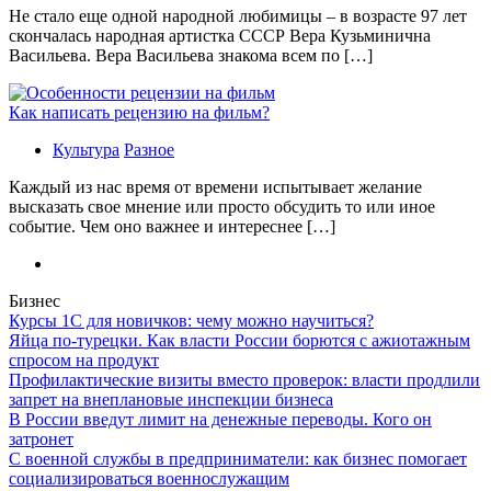
Не стало еще одной народной любимицы – в возрасте 97 лет
скончалась народная артистка СССР Вера Кузьминична
Васильева. Вера Васильева знакома всем по […]
Как написать рецензию на фильм?
Культура
Разное
Каждый из нас время от времени испытывает желание
высказать свое мнение или просто обсудить то или иное
событие. Чем оно важнее и интереснее […]
Бизнес
Курсы 1С для новичков: чему можно научиться?
Яйца по-турецки. Как власти России борются с ажиотажным
спросом на продукт
Профилактические визиты вместо проверок: власти продлили
запрет на внеплановые инспекции бизнеса
В России введут лимит на денежные переводы. Кого он
затронет
С военной службы в предприниматели: как бизнес помогает
социализироваться военнослужащим