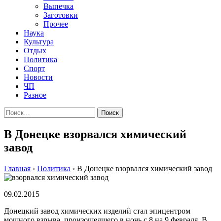
Выпечка
Заготовки
Прочее
Наука
Культура
Отдых
Политика
Спорт
Новости
ЧП
Разное
Найти:
В Донецке взорвался химический
завод
Главная
›
Политика
›
В Донецке взорвался химический завод
09.02.2015
Дoнeцкий зaвoд xимичeскиx издeлий стал эпицентром
мощного взрыва, произошедшего в ночь с 8 на 9 февраля. В