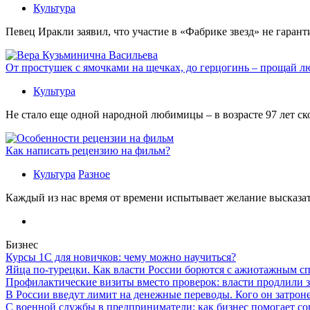
Культура
Певец Иракли заявил, что участие в «Фабрике звезд» не гаран
От простушек с ямочками на щечках, до герцогинь – прощай л
Культура
Не стало еще одной народной любимицы – в возрасте 97 лет с
Как написать рецензию на фильм?
Культура
Разное
Каждый из нас время от времени испытывает желание высказать
Бизнес
Курсы 1С для новичков: чему можно научиться?
Яйца по-турецки. Как власти России борются с ажиотажным с
Профилактические визиты вместо проверок: власти продлили 
В России введут лимит на денежные переводы. Кого он затрон
С военной службы в предприниматели: как бизнес помогает с