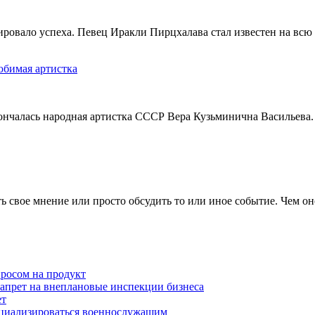
тировало успеха. Певец Иракли Пирцхалава стал известен на вс
юбимая артистка
кончалась народная артистка СССР Вера Кузьминична Васильева.
 свое мнение или просто обсудить то или иное событие. Чем он
просом на продукт
запрет на внеплановые инспекции бизнеса
ет
оциализироваться военнослужащим