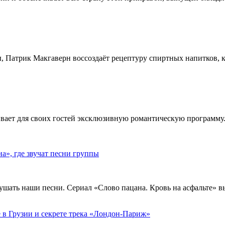
, Патрик Макгаверн воссоздаёт рецептуру спиртных напитков, ко
ивает для своих гостей эксклюзивную романтическую программу.
», где звучат песни группы
ушать наши песни. Сериал «Слово пацана. Кровь на асфальте» 
 в Грузии и секрете трека «Лондон-Париж»