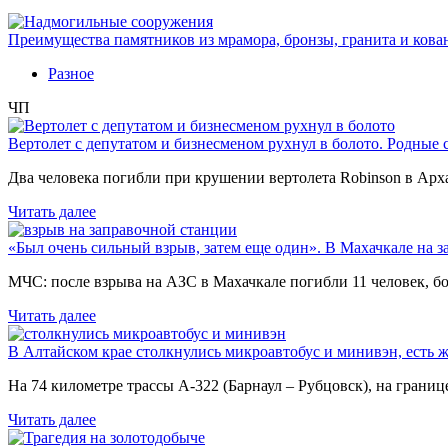
Преимущества памятников из мрамора, бронзы, гранита и кова
Разное
ЧП
Вертолет с депутатом и бизнесменом рухнул в болото. Родные 
Два человека погибли при крушении вертолета Robinson в Ар
Читать далее
«Был очень сильный взрыв, затем еще один». В Махачкале на з
МЧС: после взрыва на АЗС в Махачкале погибли 11 человек, б
Читать далее
В Алтайском крае столкнулись микроавтобус и минивэн, есть 
На 74 километре трассы А-322 (Барнаул – Рубцовск), на гран
Читать далее