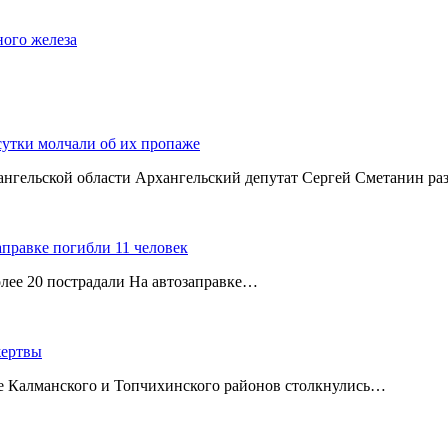
ного железа
сутки молчали об их пропаже
хангельской области Архангельский депутат Сергей Сметанин р
аправке погибли 11 человек
олее 20 пострадали На автозаправке…
жертвы
ице Калманского и Топчихинского районов столкнулись…