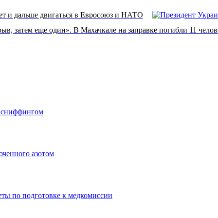
дет и дальше двигаться в Евросоюз и НАТО
ыв, затем еще один». В Махачкале на заправке погибли 11 челов
о сниффингом
юченного азотом
еты по подготовке к медкомиссии