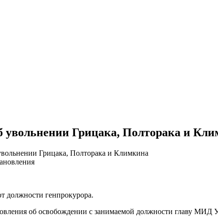
об увольнении Грицака, Полторака и Кл
 увольнении Грицака, Полторака и Климкина
от должности генпрокурора.
овления об освобождении с занимаемой должности главу МИД У