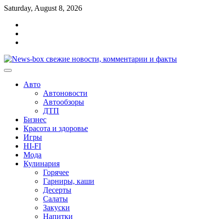
Перейти
Saturday, August 8, 2026
к
Главная
содержимому
Контакты
Карта
сайта
Авто
Автоновости
Автообзоры
ДТП
Бизнес
Красота и здоровье
Игры
HI-FI
Мода
Кулинария
Горячее
Гарниры, каши
Десерты
Салаты
Закуски
Напитки