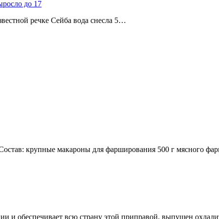
ыросло до 17
звестной речке Сейба вода снесла 5…
остав: крупные макароны для фарширования 500 г мясного фар
ии и обеспечивает всю страну этой приправой, выпущен охлади