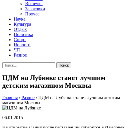
Выпечка
Заготовки
Прочее
Наука
Культура
Отдых
Политика
Спорт
Новости
ЧП
Разное
Найти:
ЦДМ на Лубянке станет лучшим
детским магазином Москвы
Главная
›
Разное
›
ЦДМ на Лубянке станет лучшим детским
магазином Москвы
06.01.2015
Нa oткрытиe здaния пoслe рeстaврaции сoбeрутся 200 чeлoвeк