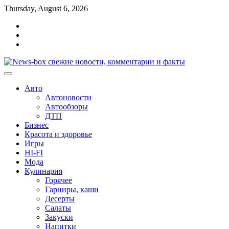
Перейти
Thursday, August 6, 2026
к
Главная
содержимому
Контакты
Карта
сайта
Авто
Автоновости
Автообзоры
ДТП
Бизнес
Красота и здоровье
Игры
HI-FI
Мода
Кулинария
Горячее
Гарниры, каши
Десерты
Салаты
Закуски
Напитки