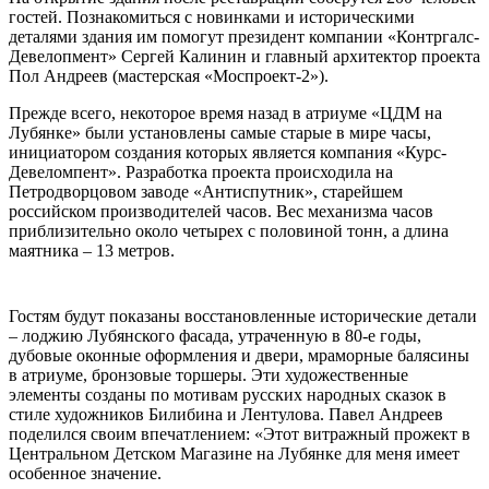
гостей. Познакомиться с новинками и историческими
деталями здания им помогут президент компании «Контргалс-
Девелопмент» Сергей Калинин и главный архитектор проекта
Пол Андреев (мастерская «Моспроект-2»).
Прежде всего, некоторое время назад в атриуме «ЦДМ на
Лубянке» были установлены самые старые в мире часы,
инициатором создания которых является компания «Курс-
Девеломпент». Разработка проекта происходила на
Петродворцовом заводе «Антиспутник», старейшем
российском производителей часов. Вес механизма часов
приблизительно около четырех с половиной тонн, а длина
маятника – 13 метров.
Гостям будут показаны восстановленные исторические детали
– лоджию Лубянского фасада, утраченную в 80-е годы,
дубовые оконные оформления и двери, мраморные балясины
в атриуме, бронзовые торшеры. Эти художественные
элементы созданы по мотивам русских народных сказок в
стиле художников Билибина и Лентулова. Павел Андреев
поделился своим впечатлением: «Этот витражный прожект в
Центральном Детском Магазине на Лубянке для меня имеет
особенное значение.