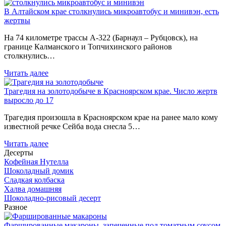
В Алтайском крае столкнулись микроавтобус и минивэн, есть
жертвы
На 74 километре трассы А-322 (Барнаул – Рубцовск), на
границе Калманского и Топчихинского районов
столкнулись…
Читать далее
Трагедия на золотодобыче в Красноярском крае. Число жертв
выросло до 17
Трагедия произошла в Красноярском крае на ранее мало кому
известной речке Сейба вода снесла 5…
Читать далее
Десерты
Кофейная Нутелла
Шоколадный домик
Сладкая колбаска
Халва домашняя
Шоколадно-рисовый десерт
Разное
Фаршированные макароны, запеченные под томатным соусом