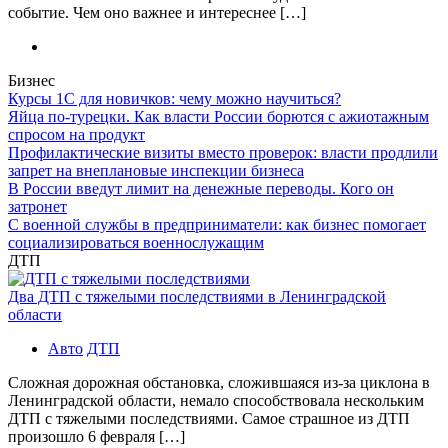
событие. Чем оно важнее и интереснее […]
Бизнес
Курсы 1С для новичков: чему можно научиться?
Яйца по-турецки. Как власти России борются с ажиотажным
спросом на продукт
Профилактические визиты вместо проверок: власти продлили
запрет на внеплановые инспекции бизнеса
В России введут лимит на денежные переводы. Кого он
затронет
С военной службы в предприниматели: как бизнес помогает
социализироваться военнослужащим
ДТП
Два ДТП с тяжелыми последствиями в Ленинградской
области
Авто
ДТП
Сложная дорожная обстановка, сложившаяся из-за циклона в
Ленинградской области, немало способствовала нескольким
ДТП с тяжелыми последствиями. Самое страшное из ДТП
произошло 6 февраля […]