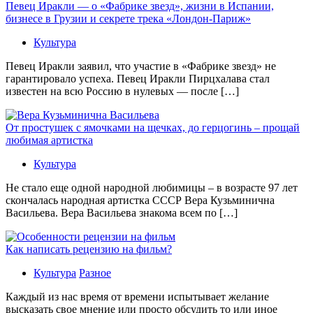
Певец Иракли — о «Фабрике звезд», жизни в Испании,
бизнесе в Грузии и секрете трека «Лондон-Париж»
Культура
Певец Иракли заявил, что участие в «Фабрике звезд» не
гарантировало успеха. Певец Иракли Пирцхалава стал
известен на всю Россию в нулевых — после […]
От простушек с ямочками на щечках, до герцогинь – прощай
любимая артистка
Культура
Не стало еще одной народной любимицы – в возрасте 97 лет
скончалась народная артистка СССР Вера Кузьминична
Васильева. Вера Васильева знакома всем по […]
Как написать рецензию на фильм?
Культура
Разное
Каждый из нас время от времени испытывает желание
высказать свое мнение или просто обсудить то или иное