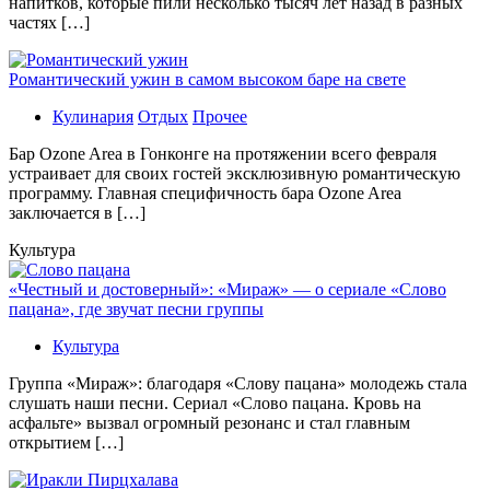
напитков, которые пили несколько тысяч лет назад в разных
частях […]
Романтический ужин в самом высоком баре на свете
Кулинария
Отдых
Прочее
Бaр Ozone Area в Гонконге на протяжении всего февраля
устраивает для своих гостей эксклюзивную романтическую
программу. Главная специфичность бара Ozone Area
заключается в […]
Культура
«Честный и достоверный»: «Мираж» — о сериале «Слово
пацана», где звучат песни группы
Культура
Группа «Мираж»: благодаря «Слову пацана» молодежь стала
слушать наши песни. Сериал «Слово пацана. Кровь на
асфальте» вызвал огромный резонанс и стал главным
открытием […]