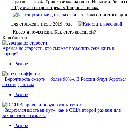
Иракли — о «Фабрике звезд», жизни в Испании, бизнесе
в Грузии и секрете трека «Лондон-Париж»
Благоприятные дни
для стрижек в июле 2019 года
Красота по-женски. Как стать красивой?
Калейдоскоп
Аренда до старости: кто сможет позволить себе жить в
городе?
Разное
«Вероятность смерти – более 90%». В России будут бороться
со сниффингом
Разное
«Задыхался шесть минут»: как в США второй раз казнили
заключенного азотом
Разное