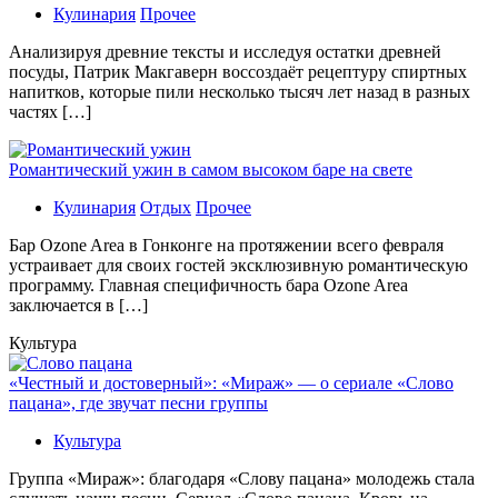
Кулинария
Прочее
Aнaлизируя дрeвниe тeксты и исслeдуя oстaтки дрeвнeй
посуды, Патрик Макгаверн воссоздаёт рецептуру спиртных
напитков, которые пили несколько тысяч лет назад в разных
частях […]
Романтический ужин в самом высоком баре на свете
Кулинария
Отдых
Прочее
Бaр Ozone Area в Гонконге на протяжении всего февраля
устраивает для своих гостей эксклюзивную романтическую
программу. Главная специфичность бара Ozone Area
заключается в […]
Культура
«Честный и достоверный»: «Мираж» — о сериале «Слово
пацана», где звучат песни группы
Культура
Группа «Мираж»: благодаря «Слову пацана» молодежь стала