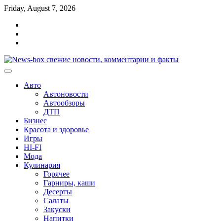
Перейти
Friday, August 7, 2026
к
Главная
содержимому
Контакты
Карта
сайта
Авто
Автоновости
Автообзоры
ДТП
Бизнес
Красота и здоровье
Игры
HI-FI
Мода
Кулинария
Горячее
Гарниры, каши
Десерты
Салаты
Закуски
Напитки