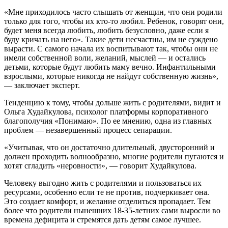
«Мне приходилось часто слышать от женщин, что они родили
только для того, чтобы их кто-то любил. Ребенок, говорят они,
будет меня всегда любить, любить безусловно, даже если я
буду кричать на него». Такие дети несчастны, им не суждено
вырасти. С самого начала их воспитывают так, чтобы они не
имели собственной воли, желаний, мыслей — и остались
детьми, которые будут любить маму вечно. Инфантильными
взрослыми, которые никогда не найдут собственную жизнь»,
— заключает эксперт.
Тенденцию к тому, чтобы дольше жить с родителями, видит и
Ольга Худайкулова, психолог платформы корпоративного
благополучия «Понимаю». По ее мнению, одна из главных
проблем — незавершенный процесс сепарации.
«Учитывая, что он достаточно длительный, двусторонний и
должен проходить волнообразно, многие родители пугаются и
хотят сгладить «неровности», — говорит Худайкулова.
Человеку выгодно жить с родителями и пользоваться их
ресурсами, особенно если те не против, подчеркивает она.
Это создает комфорт, и желание отделиться пропадает. Тем
более что родители нынешних 18-35-летних сами выросли во
времена дефицита и стремятся дать детям самое лучшее.