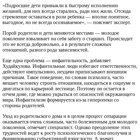
«Подросшие дети привыкли к быстрому исполнению
желаний, для них всегда старались, ради них жили. Отсюда
стремление оставаться в роли ребенка — вполне понятное,
выгодное, но не всегда осознаваемое», — поясняет эксперт.
Порой родители и дети меняются местами — молодое
поколение взваливает на себя заботу о старших. Происходит
это не всегда добровольно, а в результате сложных
отношений, разного рода зависимостей.
Еще одна проблема — инфантильность, добавляет
Худайкулова. Инфантильные люди избегают ответственности,
действуют импульсивно, неудачи приписывают внешним
причинам. Такое поведение, по словам психолога, часто
мешает человеку строить отношения, находиться в социуме и
двигаться по карьерной лестнице. Поэтому он остается в
отчем доме, где можно укрыться от опасностей окружающего
мира. Инфантилизм формируется из-за гиперопеки со
стороны родителей.
Уход из родительского дома и в целом процесс сепарации
оказывается очень сложным, часто болезненным для молодого
поколения, отмечает специалист. Однако преодоление этих
трудностей ведет к росту психологического благополучия и
формированию субъективной взрослости. А значит,