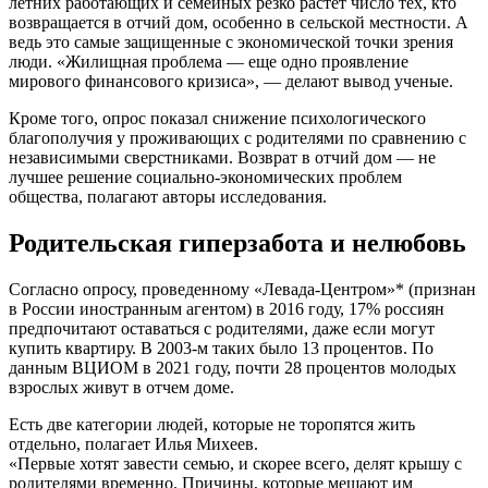
летних работающих и семейных резко растет число тех, кто
возвращается в отчий дом, особенно в сельской местности. А
ведь это самые защищенные с экономической точки зрения
люди. «Жилищная проблема — еще одно проявление
мирового финансового кризиса», — делают вывод ученые.
Кроме того, опрос показал снижение психологического
благополучия у проживающих с родителями по сравнению с
независимыми сверстниками. Возврат в отчий дом — не
лучшее решение социально-экономических проблем
общества, полагают авторы исследования.
Родительская гиперзабота и нелюбовь
Согласно опросу, проведенному «Левада-Центром»* (признан
в России иностранным агентом) в 2016 году, 17% россиян
предпочитают оставаться с родителями, даже если могут
купить квартиру. В 2003-м таких было 13 процентов. По
данным ВЦИОМ в 2021 году, почти 28 процентов молодых
взрослых живут в отчем доме.
Есть две категории людей, которые не торопятся жить
отдельно, полагает Илья Михеев.
«Первые хотят завести семью, и скорее всего, делят крышу с
родителями временно. Причины, которые мешают им