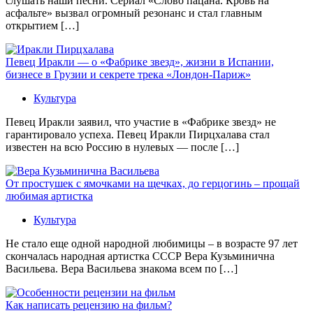
слушать наши песни. Сериал «Слово пацана. Кровь на
асфальте» вызвал огромный резонанс и стал главным
открытием […]
Певец Иракли — о «Фабрике звезд», жизни в Испании,
бизнесе в Грузии и секрете трека «Лондон-Париж»
Культура
Певец Иракли заявил, что участие в «Фабрике звезд» не
гарантировало успеха. Певец Иракли Пирцхалава стал
известен на всю Россию в нулевых — после […]
От простушек с ямочками на щечках, до герцогинь – прощай
любимая артистка
Культура
Не стало еще одной народной любимицы – в возрасте 97 лет
скончалась народная артистка СССР Вера Кузьминична
Васильева. Вера Васильева знакома всем по […]
Как написать рецензию на фильм?