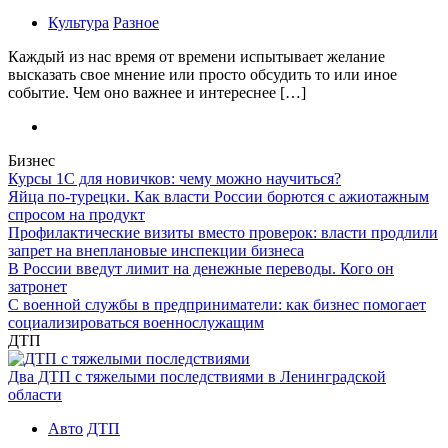
Культура
Разное
Каждый из нас время от времени испытывает желание
высказать свое мнение или просто обсудить то или иное
событие. Чем оно важнее и интереснее […]
Бизнес
Курсы 1С для новичков: чему можно научиться?
Яйца по-турецки. Как власти России борются с ажиотажным
спросом на продукт
Профилактические визиты вместо проверок: власти продлили
запрет на внеплановые инспекции бизнеса
В России введут лимит на денежные переводы. Кого он
затронет
С военной службы в предприниматели: как бизнес помогает
социализироваться военнослужащим
ДТП
Два ДТП с тяжелыми последствиями в Ленинградской
области
Авто
ДТП