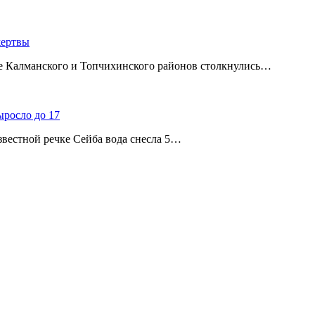
жертвы
ице Калманского и Топчихинского районов столкнулись…
ыросло до 17
звестной речке Сейба вода снесла 5…