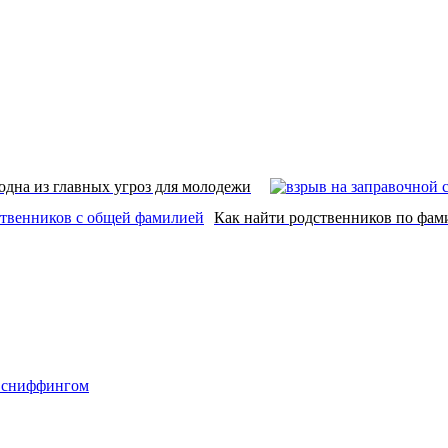
одна из главных угроз для молодежи
Как найти родственников по фам
о сниффингом