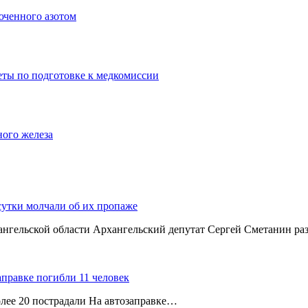
юченного азотом
еты по подготовке к медкомиссии
ного железа
сутки молчали об их пропаже
хангельской области Архангельский депутат Сергей Сметанин р
аправке погибли 11 человек
олее 20 пострадали На автозаправке…