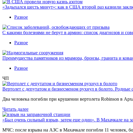
«Задыхался шесть минут»: как в США второй раз казнили закл
Разное
С какими болезнями не берут в армию: список диагнозов и сов
Разное
Преимущества памятников из мрамора, бронзы, гранита и кова
Разное
ЧП
Вертолет с депутатом и бизнесменом рухнул в болото. Родные 
Два человека погибли при крушении вертолета Robinson в Ар
Читать далее
«Был очень сильный взрыв, затем еще один». В Махачкале на з
МЧС: после взрыва на АЗС в Махачкале погибли 11 человек, б