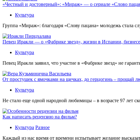
«Честный и достоверный»: «Мираж» — о сериале «Слово пацана
Культура
Группа «Мираж»: благодаря «Слову пацана» молодежь стала сл
Певец Иракли — о «Фабрике звезд», жизни в Испании, бизнесе
Культура
Певец Иракли заявил, что участие в «Фабрике звезд» не гаран
От простушек с ямочками на щечках, до герцогинь – прощай л
Культура
Не стало еще одной народной любимицы – в возрасте 97 лет с
Как написать рецензию на фильм?
Культура
Разное
Каждый из нас время от времени испытывает желание высказать