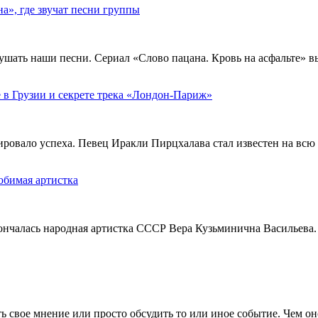
», где звучат песни группы
ушать наши песни. Сериал «Слово пацана. Кровь на асфальте» 
 в Грузии и секрете трека «Лондон-Париж»
тировало успеха. Певец Иракли Пирцхалава стал известен на вс
юбимая артистка
кончалась народная артистка СССР Вера Кузьминична Васильева.
 свое мнение или просто обсудить то или иное событие. Чем он