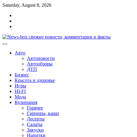
Перейти
Saturday, August 8, 2026
к
Главная
содержимому
Контакты
Карта
сайта
Авто
Автоновости
Автообзоры
ДТП
Бизнес
Красота и здоровье
Игры
HI-FI
Мода
Кулинария
Горячее
Гарниры, каши
Десерты
Салаты
Закуски
Напитки