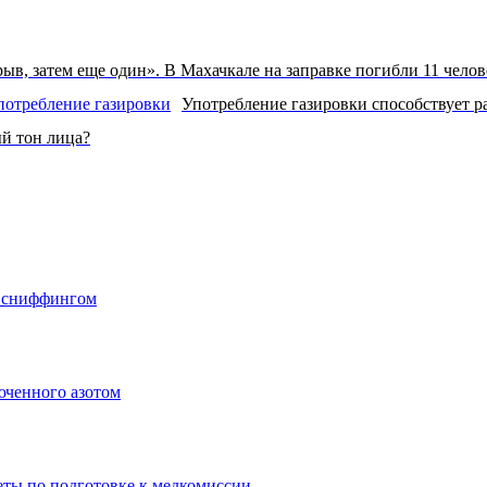
ыв, затем еще один». В Махачкале на заправке погибли 11 челов
Употребление газировки способствует 
ый тон лица?
о сниффингом
юченного азотом
еты по подготовке к медкомиссии