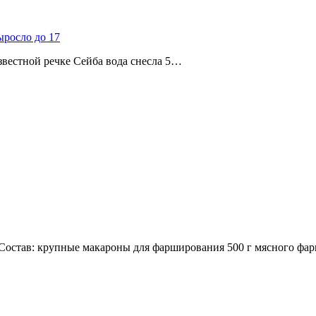
ыросло до 17
звестной речке Сейба вода снесла 5…
остав: крупные макароны для фарширования 500 г мясного фар