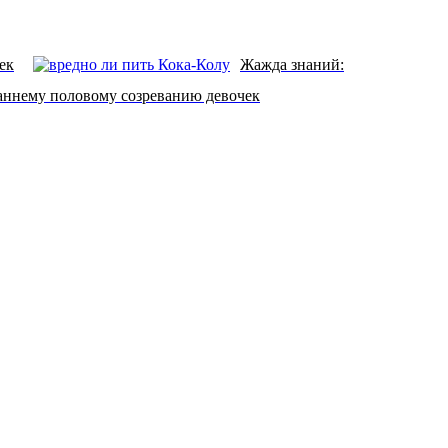
ек
Жажда знаний:
раннему половому созреванию девочек