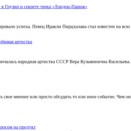
 в Грузии и секрете трека «Лондон-Париж»
тировало успеха. Певец Иракли Пирцхалава стал известен на вс
юбимая артистка
кончалась народная артистка СССР Вера Кузьминична Васильева.
 свое мнение или просто обсудить то или иное событие. Чем он
просом на продукт