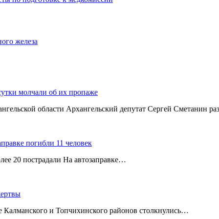
ного железа
сутки молчали об их пропаже
хангельской области Архангельский депутат Сергей Сметанин р
аправке погибли 11 человек
олее 20 пострадали На автозаправке…
жертвы
ице Калманского и Топчихинского районов столкнулись…