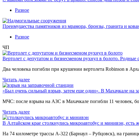
Разное
Преимущества памятников из мрамора, бронзы, гранита и кова
Разное
ЧП
Вертолет с депутатом и бизнесменом рухнул в болото. Родные 
Два человека погибли при крушении вертолета Robinson в Ар
Читать далее
«Был очень сильный взрыв, затем еще один». В Махачкале на з
МЧС: после взрыва на АЗС в Махачкале погибли 11 человек, б
Читать далее
В Алтайском крае столкнулись микроавтобус и минивэн, есть 
На 74 километре трассы А-322 (Барнаул – Рубцовск), на гран