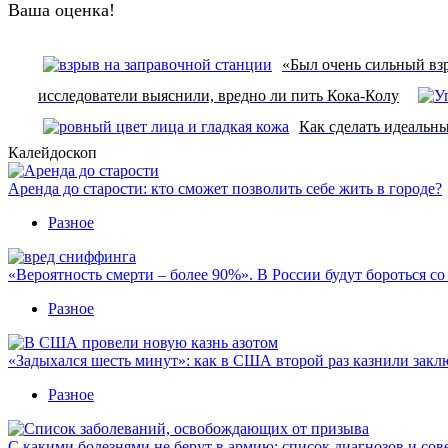
Ваша оценка!
«Был очень сильный взр
исследователи выяснили, вредно ли пить Кока-Колу
Как сделать идеальн
Калейдоскоп
Аренда до старости: кто сможет позволить себе жить в городе?
Разное
«Вероятность смерти – более 90%». В России будут бороться с
Разное
«Задыхался шесть минут»: как в США второй раз казнили закл
Разное
С какими болезнями не берут в армию: список диагнозов и сов