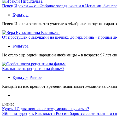
Певец Иракли — о «Фабрике звезд», жизни в Испании, бизнесе
Культура
Певец Иракли заявил, что участие в «Фабрике звезд» не гаран
От простушек с ямочками на щечках, до герцогинь – прощай л
Культура
Не стало еще одной народной любимицы – в возрасте 97 лет с
Как написать рецензию на фильм?
Культура
Разное
Каждый из нас время от времени испытывает желание высказать
Бизнес
Курсы 1С для новичков: чему можно научиться?
Яйца по-турецки. Как власти России борются с ажиотажным с