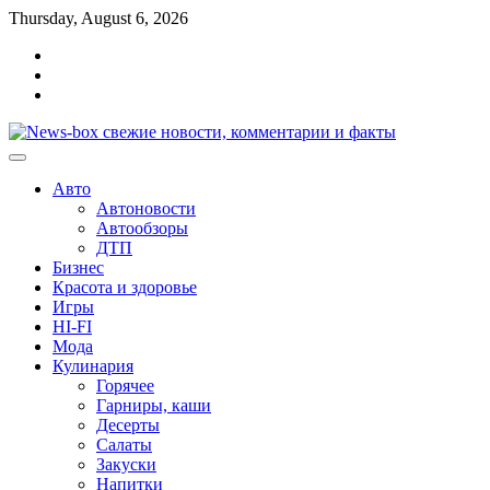
Перейти
Thursday, August 6, 2026
к
Главная
содержимому
Контакты
Карта
сайта
Авто
Автоновости
Автообзоры
ДТП
Бизнес
Красота и здоровье
Игры
HI-FI
Мода
Кулинария
Горячее
Гарниры, каши
Десерты
Салаты
Закуски
Напитки