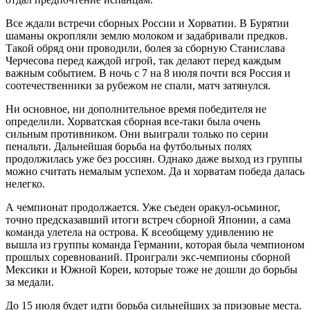
Все ждали встречи сборных России и Хорватии. В Бурятии
шаманы окропляли землю молоком и задабривали предков.
Такой обряд они проводили, болея за сборную Станислава
Черчесова перед каждой игрой, так делают перед каждым
важным событием. В ночь с 7 на 8 июля почти вся Россия и
соотечественники за рубежом не спали, матч затянулся.
Ни основное, ни дополнительное время победителя не
определили. Хорватская сборная все-таки была очень
сильным противником. Они выиграли только по серии
пенальти. Дальнейшая борьба на футбольных полях
продолжилась уже без россиян. Однако даже выход из группы
можно считать немалым успехом. Да и хорватам победа далась
нелегко.
А чемпионат продолжается. Уже съеден оракул-осьминог,
точно предсказавший итоги встреч сборной Японии, а сама
команда улетела на острова. К всеобщему удивлению не
вышла из группы команда Германии, которая была чемпионом
прошлых соревнований. Проиграли экс-чемпионы сборной
Мексики и Южной Кореи, которые тоже не дошли до борьбы
за медали.
До 15 июля будет идти борьба сильнейших за призовые места.