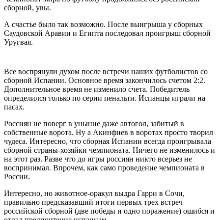
сборной, увы.
А счастье было так возможно. После выигрыша у сборных
Саудовской Аравии и Египта последовал проигрыш сборной
Уругвая.
Все воспрянули духом после встречи наших футболистов со
сборной Испании. Основное время закончилось счетом 2:2.
Дополнительное время не изменило счета. Победитель
определился только по серии пенальти. Испанцы играли на
пасах.
Россиян не поверг в уныние даже автогол, забитый в
собственные ворота. Ну а Акинфиев в воротах просто творил
чудеса. Интересно, что сборная Испании всегда проигрывала
сборной страны-хозяйки чемпионата. Ничего не изменилось и
на этот раз. Разве что до игры россиян никто всерьез не
воспринимал. Впрочем, как само проведение чемпионата в
России.
Интересно, но животное-оракул выдра Гарри в Сочи,
правильно предсказавший итоги первых трех встреч
российской сборной (две победы и одно поражение) ошибся и
отдал предпочтение испанцам.