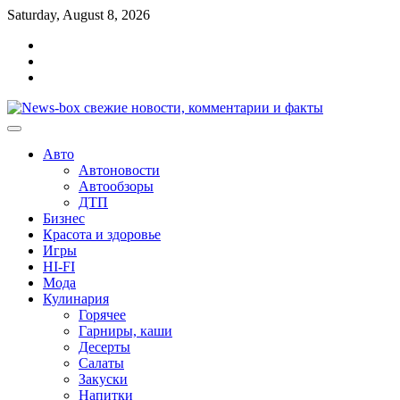
Перейти
Saturday, August 8, 2026
к
Главная
содержимому
Контакты
Карта
сайта
Авто
Автоновости
Автообзоры
ДТП
Бизнес
Красота и здоровье
Игры
HI-FI
Мода
Кулинария
Горячее
Гарниры, каши
Десерты
Салаты
Закуски
Напитки