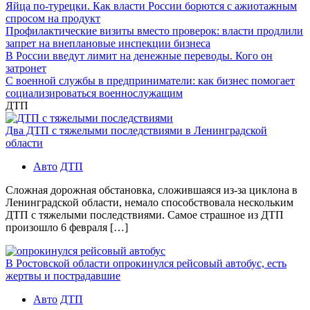
Яйца по-турецки. Как власти России борются с ажиотажным
спросом на продукт
Профилактические визиты вместо проверок: власти продлили
запрет на внеплановые инспекции бизнеса
В России введут лимит на денежные переводы. Кого он
затронет
С военной службы в предприниматели: как бизнес помогает
социализироваться военнослужащим
ДТП
Два ДТП с тяжелыми последствиями в Ленинградской
области
Авто
ДТП
Сложная дорожная обстановка, сложившаяся из-за циклона в
Ленинградской области, немало способствовала нескольким
ДТП с тяжелыми последствиями. Самое страшное из ДТП
произошло 6 февраля […]
В Ростовской области опрокинулся рейсовый автобус, есть
жертвы и пострадавшие
Авто
ДТП