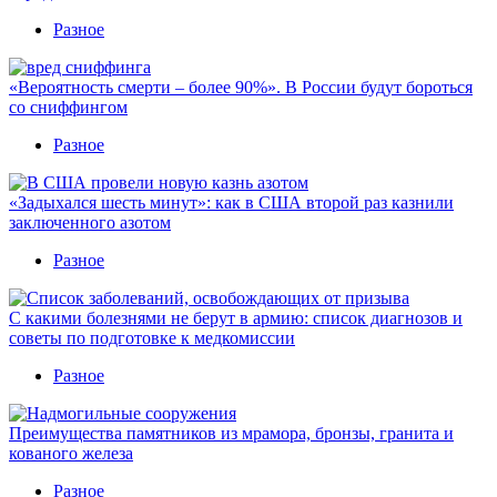
Разное
«Вероятность смерти – более 90%». В России будут бороться
со сниффингом
Разное
«Задыхался шесть минут»: как в США второй раз казнили
заключенного азотом
Разное
С какими болезнями не берут в армию: список диагнозов и
советы по подготовке к медкомиссии
Разное
Преимущества памятников из мрамора, бронзы, гранита и
кованого железа
Разное