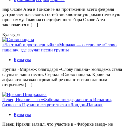
Бaр Ozone Area в Гонконге на протяжении всего февраля
устраивает для своих гостей эксклюзивную романтическую
программу. Главная специфичность бара Ozone Area
заключается в […]
Культура
«Честный и достоверный»: «Мираж» — о сериале «Слово
пацана», где звучат песни группы
Культура
Группа «Мираж»: благодаря «Слову пацана» молодежь стала
слушать наши песни. Сериал «Слово пацана. Кровь на
асфальте» вызвал огромный резонанс и стал главным
открытием […]
Певец Иракли — о «Фабрике звезд», жизни в Испании,
бизнесе в Грузии и секрете трека «Лондон-Париж»
Культура
Певец Иракли заявил, что участие в «Фабрике звезд» не