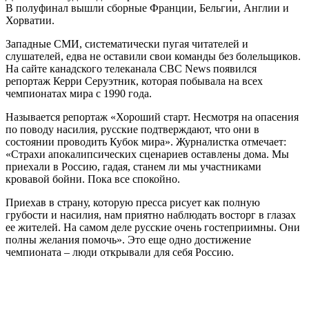
В полуфинал вышли сборные Франции, Бельгии, Англии и
Хорватии.
Западные СМИ, систематически пугая читателей и
слушателей, едва не оставили свои команды без болельщиков.
На сайте канадского телеканала CBC News появился
репортаж Керри Серуэтник, которая побывала на всех
чемпионатах мира с 1990 года.
Называется репортаж «Хороший старт. Несмотря на опасения
по поводу насилия, русские подтверждают, что они в
состоянии проводить Кубок мира». Журналистка отмечает:
«Страхи апокалипсических сценариев оставлены дома. Мы
приехали в Россию, гадая, станем ли мы участниками
кровавой бойни. Пока все спокойно.
Приехав в страну, которую пресса рисует как полную
грубости и насилия, нам приятно наблюдать восторг в глазах
ее жителей. На самом деле русские очень гостеприимны. Они
полны желания помочь». Это еще одно достижение
чемпионата – люди открывали для себя Россию.