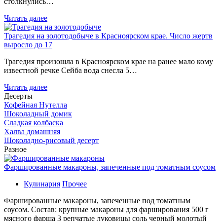
столкнулись…
Читать далее
Трагедия на золотодобыче в Красноярском крае. Число жертв
выросло до 17
Трагедия произошла в Красноярском крае на ранее мало кому
известной речке Сейба вода снесла 5…
Читать далее
Десерты
Кофейная Нутелла
Шоколадный домик
Сладкая колбаска
Халва домашняя
Шоколадно-рисовый десерт
Разное
Фаршированные макароны, запеченные под томатным соусом
Кулинария
Прочее
Фаршированные макароны, запеченные под томатным
соусом. Состав: крупные макароны для фарширования 500 г
мясного фарша 3 репчатые луковицы соль черный молотый