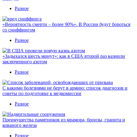
Разное
«Вероятность смерти – более 90%». В России будут бороться
со сниффингом
Разное
«Задыхался шесть минут»: как в США второй раз казнили
заключенного азотом
Разное
С какими болезнями не берут в армию: список диагнозов и
советы по подготовке к медкомиссии
Разное
Преимущества памятников из мрамора, бронзы, гранита и
кованого железа
Разное