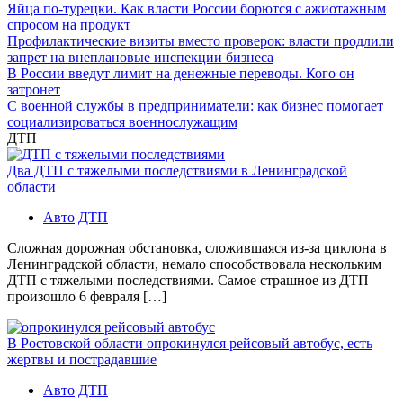
Яйца по-турецки. Как власти России борются с ажиотажным
спросом на продукт
Профилактические визиты вместо проверок: власти продлили
запрет на внеплановые инспекции бизнеса
В России введут лимит на денежные переводы. Кого он
затронет
С военной службы в предприниматели: как бизнес помогает
социализироваться военнослужащим
ДТП
Два ДТП с тяжелыми последствиями в Ленинградской
области
Авто
ДТП
Сложная дорожная обстановка, сложившаяся из-за циклона в
Ленинградской области, немало способствовала нескольким
ДТП с тяжелыми последствиями. Самое страшное из ДТП
произошло 6 февраля […]
В Ростовской области опрокинулся рейсовый автобус, есть
жертвы и пострадавшие
Авто
ДТП