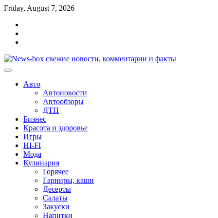
Перейти
Friday, August 7, 2026
к
Главная
содержимому
Контакты
Карта
сайта
Авто
Автоновости
Автообзоры
ДТП
Бизнес
Красота и здоровье
Игры
HI-FI
Мода
Кулинария
Горячее
Гарниры, каши
Десерты
Салаты
Закуски
Напитки