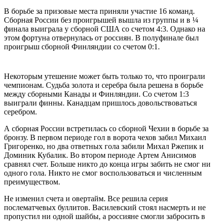
В борьбе за призовые места приняли участие 16 команд.
Сборная России без проигрышей вышла из группы и в ¼
финала выиграла у сборной США со счетом 4:3. Однако на
этом фортуна отвернулась от россиян. В полуфинале был
проигрыш сборной Финляндии со счетом 0:1.
Некоторым утешение может быть только то, что проиграли
чемпионам. Судьба золота и серебра была решена в борьбе
между сборными Канады и Финляндии. Со счетом 1:3
выиграли финны. Канадцам пришлось довольствоваться
серебром.
А сборная России встретилась со сборной Чехии в борьбе за
бронзу. В первом периоде гол в ворота чехов забил Михаил
Григоренко, но два ответных гола забили Михал Ржепик и
Доминик Кубалик. Во втором периоде Артем Анисимов
сравнял счет. Больше никто до конца игры забить не смог ни
одного гола. Никто не смог воспользоваться и численным
преимуществом.
Не изменил счета и овертайм. Все решила серия
послематчевых буллитов. Василевский стоял насмерть и не
пропустил ни одной шайбы, а россияне смогли забросить в