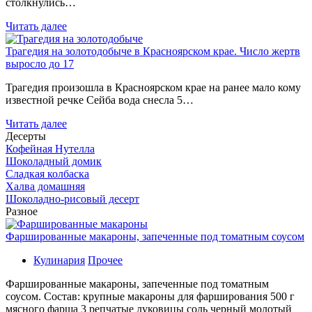
столкнулись…
Читать далее
Трагедия на золотодобыче в Красноярском крае. Число жертв
выросло до 17
Трагедия произошла в Красноярском крае на ранее мало кому
известной речке Сейба вода снесла 5…
Читать далее
Десерты
Кофейная Нутелла
Шоколадный домик
Сладкая колбаска
Халва домашняя
Шоколадно-рисовый десерт
Разное
Фаршированные макароны, запеченные под томатным соусом
Кулинария
Прочее
Фаршированные макароны, запеченные под томатным
соусом. Состав: крупные макароны для фарширования 500 г
мясного фарша 3 репчатые луковицы соль черный молотый