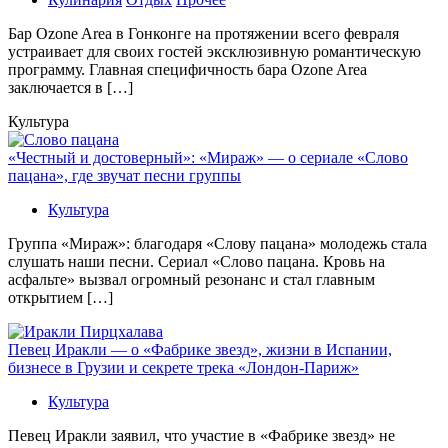
Бaр Ozone Area в Гонконге на протяжении всего февраля
устраивает для своих гостей эксклюзивную романтическую
программу. Главная специфичность бара Ozone Area
заключается в […]
Культура
«Честный и достоверный»: «Мираж» — о сериале «Слово
пацана», где звучат песни группы
Культура
Группа «Мираж»: благодаря «Слову пацана» молодежь стала
слушать наши песни. Сериал «Слово пацана. Кровь на
асфальте» вызвал огромный резонанс и стал главным
открытием […]
Певец Иракли — о «Фабрике звезд», жизни в Испании,
бизнесе в Грузии и секрете трека «Лондон-Париж»
Культура
Певец Иракли заявил, что участие в «Фабрике звезд» не