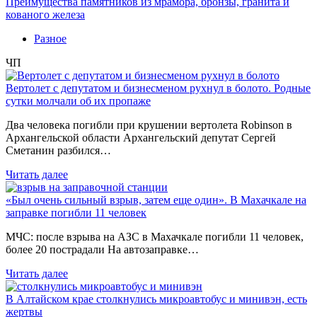
Преимущества памятников из мрамора, бронзы, гранита и
кованого железа
Разное
ЧП
Вертолет с депутатом и бизнесменом рухнул в болото. Родные
сутки молчали об их пропаже
Два человека погибли при крушении вертолета Robinson в
Архангельской области Архангельский депутат Сергей
Сметанин разбился…
Читать далее
«Был очень сильный взрыв, затем еще один». В Махачкале на
заправке погибли 11 человек
МЧС: после взрыва на АЗС в Махачкале погибли 11 человек,
более 20 пострадали На автозаправке…
Читать далее
В Алтайском крае столкнулись микроавтобус и минивэн, есть
жертвы