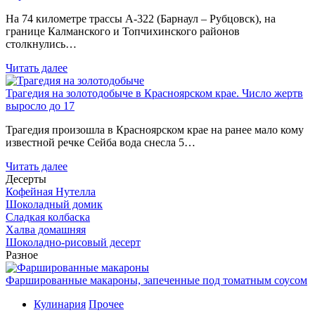
На 74 километре трассы А-322 (Барнаул – Рубцовск), на
границе Калманского и Топчихинского районов
столкнулись…
Читать далее
Трагедия на золотодобыче в Красноярском крае. Число жертв
выросло до 17
Трагедия произошла в Красноярском крае на ранее мало кому
известной речке Сейба вода снесла 5…
Читать далее
Десерты
Кофейная Нутелла
Шоколадный домик
Сладкая колбаска
Халва домашняя
Шоколадно-рисовый десерт
Разное
Фаршированные макароны, запеченные под томатным соусом
Кулинария
Прочее