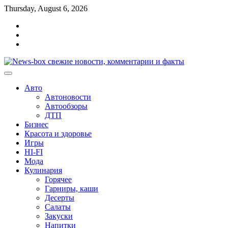
Перейти
Thursday, August 6, 2026
к
Главная
содержимому
Контакты
Карта
сайта
Авто
Автоновости
Автообзоры
ДТП
Бизнес
Красота и здоровье
Игры
HI-FI
Мода
Кулинария
Горячее
Гарниры, каши
Десерты
Салаты
Закуски
Напитки