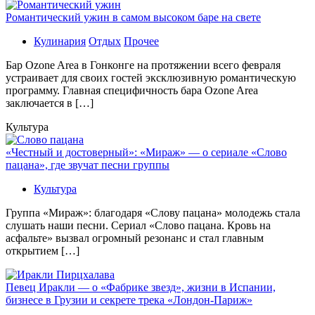
Романтический ужин в самом высоком баре на свете
Кулинария
Отдых
Прочее
Бaр Ozone Area в Гонконге на протяжении всего февраля
устраивает для своих гостей эксклюзивную романтическую
программу. Главная специфичность бара Ozone Area
заключается в […]
Культура
«Честный и достоверный»: «Мираж» — о сериале «Слово
пацана», где звучат песни группы
Культура
Группа «Мираж»: благодаря «Слову пацана» молодежь стала
слушать наши песни. Сериал «Слово пацана. Кровь на
асфальте» вызвал огромный резонанс и стал главным
открытием […]
Певец Иракли — о «Фабрике звезд», жизни в Испании,
бизнесе в Грузии и секрете трека «Лондон-Париж»