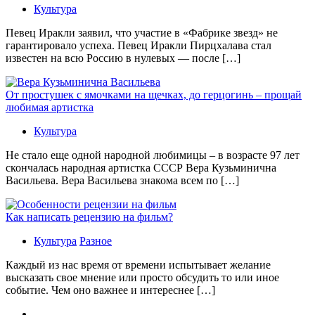
Культура
Певец Иракли заявил, что участие в «Фабрике звезд» не
гарантировало успеха. Певец Иракли Пирцхалава стал
известен на всю Россию в нулевых — после […]
От простушек с ямочками на щечках, до герцогинь – прощай
любимая артистка
Культура
Не стало еще одной народной любимицы – в возрасте 97 лет
скончалась народная артистка СССР Вера Кузьминична
Васильева. Вера Васильева знакома всем по […]
Как написать рецензию на фильм?
Культура
Разное
Каждый из нас время от времени испытывает желание
высказать свое мнение или просто обсудить то или иное
событие. Чем оно важнее и интереснее […]