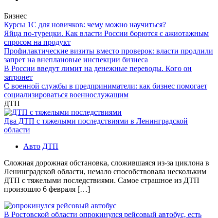
Бизнес
Курсы 1С для новичков: чему можно научиться?
Яйца по-турецки. Как власти России борются с ажиотажным
спросом на продукт
Профилактические визиты вместо проверок: власти продлили
запрет на внеплановые инспекции бизнеса
В России введут лимит на денежные переводы. Кого он
затронет
С военной службы в предприниматели: как бизнес помогает
социализироваться военнослужащим
ДТП
Два ДТП с тяжелыми последствиями в Ленинградской
области
Авто
ДТП
Сложная дорожная обстановка, сложившаяся из-за циклона в
Ленинградской области, немало способствовала нескольким
ДТП с тяжелыми последствиями. Самое страшное из ДТП
произошло 6 февраля […]
В Ростовской области опрокинулся рейсовый автобус, есть