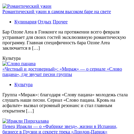
Романтический ужин в самом высоком баре на свете
Кулинария
Отдых
Прочее
Бaр Ozone Area в Гонконге на протяжении всего февраля
устраивает для своих гостей эксклюзивную романтическую
программу. Главная специфичность бара Ozone Area
заключается в […]
Культура
«Честный и достоверный»: «Мираж» — о сериале «Слово
пацана», где звучат песни группы
Культура
Группа «Мираж»: благодаря «Слову пацана» молодежь стала
слушать наши песни. Сериал «Слово пацана. Кровь на
асфальте» вызвал огромный резонанс и стал главным
открытием […]
Певец Иракли — о «Фабрике звезд», жизни в Испании,
бизнесе в Грузии и секрете трека «Лондон-Париж»