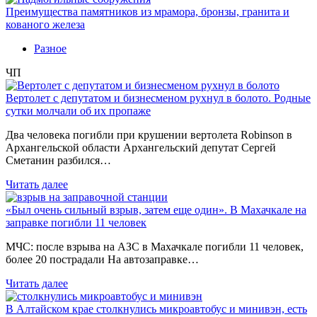
Преимущества памятников из мрамора, бронзы, гранита и
кованого железа
Разное
ЧП
Вертолет с депутатом и бизнесменом рухнул в болото. Родные
сутки молчали об их пропаже
Два человека погибли при крушении вертолета Robinson в
Архангельской области Архангельский депутат Сергей
Сметанин разбился…
Читать далее
«Был очень сильный взрыв, затем еще один». В Махачкале на
заправке погибли 11 человек
МЧС: после взрыва на АЗС в Махачкале погибли 11 человек,
более 20 пострадали На автозаправке…
Читать далее
В Алтайском крае столкнулись микроавтобус и минивэн, есть