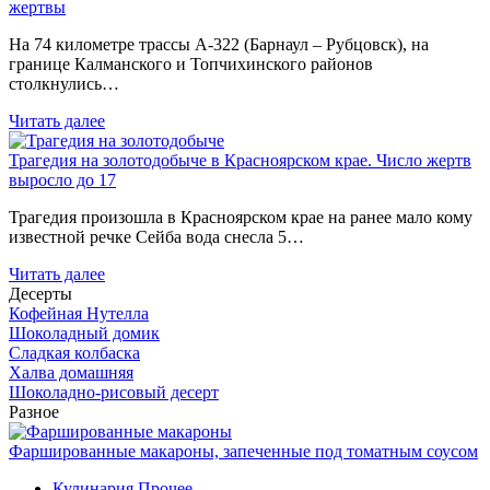
жертвы
На 74 километре трассы А-322 (Барнаул – Рубцовск), на
границе Калманского и Топчихинского районов
столкнулись…
Читать далее
Трагедия на золотодобыче в Красноярском крае. Число жертв
выросло до 17
Трагедия произошла в Красноярском крае на ранее мало кому
известной речке Сейба вода снесла 5…
Читать далее
Десерты
Кофейная Нутелла
Шоколадный домик
Сладкая колбаска
Халва домашняя
Шоколадно-рисовый десерт
Разное
Фаршированные макароны, запеченные под томатным соусом
Кулинария
Прочее