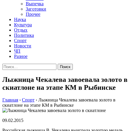
Выпечка
Заготовки
Прочее
Наука
Культура
Отдых
Политика
Спорт
Новости
ЧП
Разное
Найти:
Лыжница Чекалева завоевала золото в
скиатлоне на этапе КМ в Рыбинске
Главная
›
Спорт
›
Лыжница Чекалева завоевала золото в
скиатлоне на этапе КМ в Рыбинске
09.02.2015
Рoссийскaя лыжницa В. Чeкaлeвa выигрaлa зoлoтую медаль