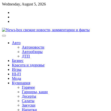
Перейти
Wednesday, August 5, 2026
к
Главная
содержимому
Контакты
Карта
сайта
Авто
Автоновости
Автообзоры
ДТП
Бизнес
Красота и здоровье
Игры
HI-FI
Мода
Кулинария
Горячее
Гарниры, каши
Десерты
Салаты
Закуски
Напитки