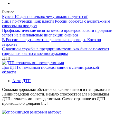
Бизнес
Курсы 1С для новичков: чему можно научиться?
Яйца по-турецки. Как власти России борются с ажиотажным
спросом на продукт
Профилактические визиты вместо проверок: власти продлили
запрет на внеплановые инспекции бизнеса
В России введут лимит на денежные переводы. Кого он
затронет
С военной службы в предприниматели: как бизнес помогает
социализироваться военнослужащим
ДТП
Два ДТП с тяжелыми последствиями в Ленинградской
области
Авто
ДТП
Сложная дорожная обстановка, сложившаяся из-за циклона в
Ленинградской области, немало способствовала нескольким
ДТП с тяжелыми последствиями. Самое страшное из ДТП
произошло 6 февраля […]