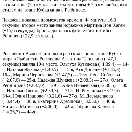
в скиатлоне (7,5 км классическим стилем + 7,5 км свободным
стилем на этапе Кубка мира в Рыбинске.
Чекалева показала промежуток времени 44 минуты 16,0
секунды, второе место заняла норвежка Мартина Вон Хаген
(+15,6 секунды), бронза досталась финке Рийте-Лийсе
Ропонен (+22,9 секунды).
Россиянин Вылегжанин выиграл скиатлон на этапе Кубка
мира в Рыбинске, Россиянка Алевтина Таныгина (+47,1
секунды) заняла 10-е место, Ольгуха Кузюкова (+1.39,4) — 14-
я, Наталья Жукова (+1.40,5) — 15-я, Ася Доценко (+1.45,3) —
16-я, Марина Черноусова (+1.47,5) — 19-я, Лена Соболева
(+2.07,0) — 25-я, Надежда Шуняева (+2.08,3) — 27-я, Ольга
Репницына (+2.37,0) — 29-я, Анна Нечаевская (+2.38,5) — 30-
я, Наталья Ильина (+2.39,3) — 31-я, И. Романова (+3.19,5) —
34-я, Юлия Иванова (+3.21,8) — 37-я, М. Давыденкова
(+3.44,4) — 38-я, Екатерина Храмцова (+3.55,6) — 40-я,
Наталья Матвеева (+4.06,0) — 42-я, Габриелла Калугер
(+4.26,7) — 44-я.