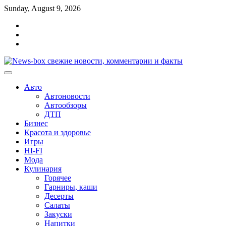
Перейти
Sunday, August 9, 2026
к
Главная
содержимому
Контакты
Карта
сайта
Авто
Автоновости
Автообзоры
ДТП
Бизнес
Красота и здоровье
Игры
HI-FI
Мода
Кулинария
Горячее
Гарниры, каши
Десерты
Салаты
Закуски
Напитки