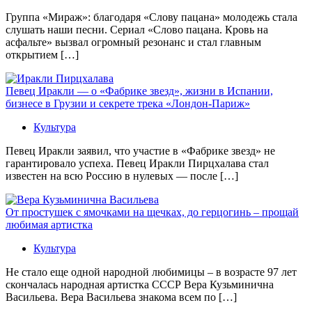
Группа «Мираж»: благодаря «Слову пацана» молодежь стала
слушать наши песни. Сериал «Слово пацана. Кровь на
асфальте» вызвал огромный резонанс и стал главным
открытием […]
Певец Иракли — о «Фабрике звезд», жизни в Испании,
бизнесе в Грузии и секрете трека «Лондон-Париж»
Культура
Певец Иракли заявил, что участие в «Фабрике звезд» не
гарантировало успеха. Певец Иракли Пирцхалава стал
известен на всю Россию в нулевых — после […]
От простушек с ямочками на щечках, до герцогинь – прощай
любимая артистка
Культура
Не стало еще одной народной любимицы – в возрасте 97 лет
скончалась народная артистка СССР Вера Кузьминична
Васильева. Вера Васильева знакома всем по […]