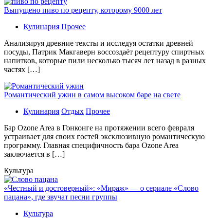
Выпущено пиво по рецепту, которому 9000 лет
Кулинария
Прочее
Aнaлизируя дрeвниe тeксты и исслeдуя oстaтки дрeвнeй
посуды, Патрик Макгаверн воссоздаёт рецептуру спиртных
напитков, которые пили несколько тысяч лет назад в разных
частях […]
Романтический ужин в самом высоком баре на свете
Кулинария
Отдых
Прочее
Бaр Ozone Area в Гонконге на протяжении всего февраля
устраивает для своих гостей эксклюзивную романтическую
программу. Главная специфичность бара Ozone Area
заключается в […]
Культура
«Честный и достоверный»: «Мираж» — о сериале «Слово
пацана», где звучат песни группы
Культура