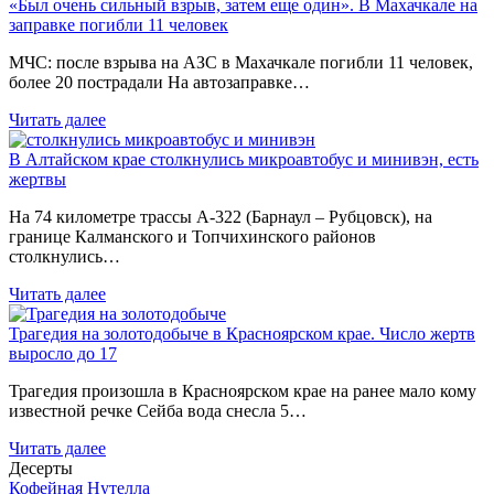
«Был очень сильный взрыв, затем еще один». В Махачкале на
заправке погибли 11 человек
МЧС: после взрыва на АЗС в Махачкале погибли 11 человек,
более 20 пострадали На автозаправке…
Читать далее
В Алтайском крае столкнулись микроавтобус и минивэн, есть
жертвы
На 74 километре трассы А-322 (Барнаул – Рубцовск), на
границе Калманского и Топчихинского районов
столкнулись…
Читать далее
Трагедия на золотодобыче в Красноярском крае. Число жертв
выросло до 17
Трагедия произошла в Красноярском крае на ранее мало кому
известной речке Сейба вода снесла 5…
Читать далее
Десерты
Кофейная Нутелла