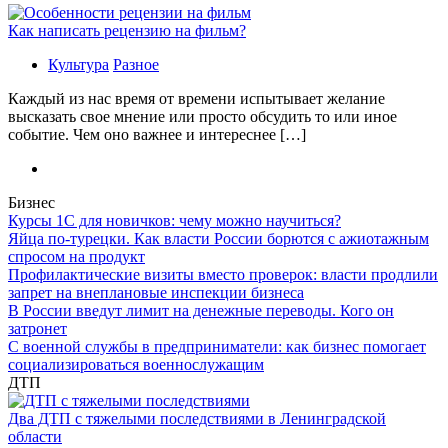
Как написать рецензию на фильм?
Культура
Разное
Каждый из нас время от времени испытывает желание
высказать свое мнение или просто обсудить то или иное
событие. Чем оно важнее и интереснее […]
Бизнес
Курсы 1С для новичков: чему можно научиться?
Яйца по-турецки. Как власти России борются с ажиотажным
спросом на продукт
Профилактические визиты вместо проверок: власти продлили
запрет на внеплановые инспекции бизнеса
В России введут лимит на денежные переводы. Кого он
затронет
С военной службы в предприниматели: как бизнес помогает
социализироваться военнослужащим
ДТП
Два ДТП с тяжелыми последствиями в Ленинградской
области