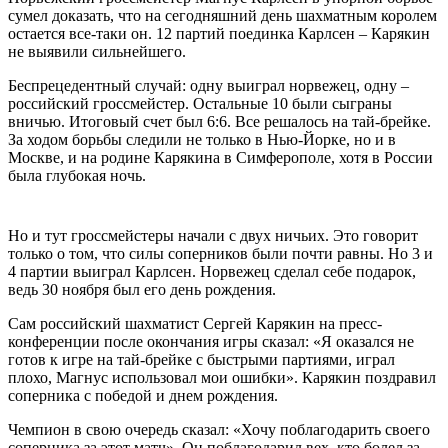
сумел доказать, что на сегодняшний день шахматным королем
остается все-таки он. 12 партий поединка Карлсен – Карякин
не выявили сильнейшего.
Беспрецедентный случай: одну выиграл норвежец, одну –
российский гроссмейстер. Остальные 10 были сыграны
вничью. Итоговый счет был 6:6. Все решалось на тай-брейке.
За ходом борьбы следили не только в Нью-Йорке, но и в
Москве, и на родине Карякина в Симферополе, хотя в России
была глубокая ночь.
Но и тут гроссмейстеры начали с двух ничьих. Это говорит
только о том, что силы соперников были почти равны. Но 3 и
4 партии выиграл Карлсен. Норвежец сделал себе подарок,
ведь 30 ноября был его день рождения.
Сам российский шахматист Сергей Карякин на пресс-
конференции после окончания игры сказал: «Я оказался не
готов к игре на тай-брейке с быстрыми партиями, играл
плохо, Магнус использовал мои ошибки». Карякин поздравил
соперника с победой и днем рождения.
Чемпион в свою очередь сказал: «Хочу поблагодарить своего
соперника за этот матч». Он поблагодарил вех, кто болел за