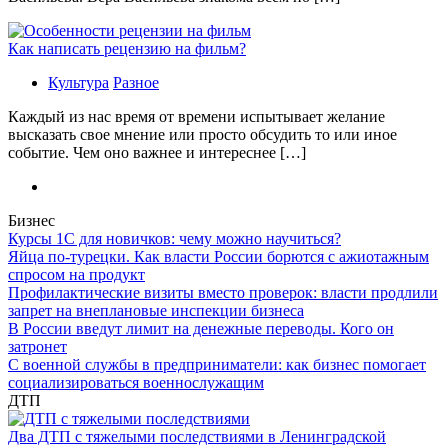
Как написать рецензию на фильм?
Культура
Разное
Каждый из нас время от времени испытывает желание
высказать свое мнение или просто обсудить то или иное
событие. Чем оно важнее и интереснее […]
Бизнес
Курсы 1С для новичков: чему можно научиться?
Яйца по-турецки. Как власти России борются с ажиотажным
спросом на продукт
Профилактические визиты вместо проверок: власти продлили
запрет на внеплановые инспекции бизнеса
В России введут лимит на денежные переводы. Кого он
затронет
С военной службы в предприниматели: как бизнес помогает
социализироваться военнослужащим
ДТП
Два ДТП с тяжелыми последствиями в Ленинградской