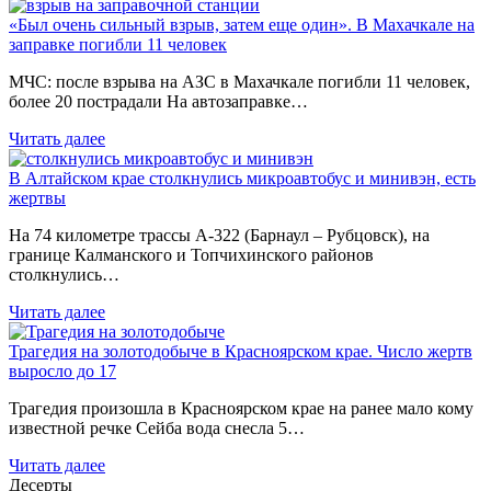
«Был очень сильный взрыв, затем еще один». В Махачкале на
заправке погибли 11 человек
МЧС: после взрыва на АЗС в Махачкале погибли 11 человек,
более 20 пострадали На автозаправке…
Читать далее
В Алтайском крае столкнулись микроавтобус и минивэн, есть
жертвы
На 74 километре трассы А-322 (Барнаул – Рубцовск), на
границе Калманского и Топчихинского районов
столкнулись…
Читать далее
Трагедия на золотодобыче в Красноярском крае. Число жертв
выросло до 17
Трагедия произошла в Красноярском крае на ранее мало кому
известной речке Сейба вода снесла 5…
Читать далее
Десерты