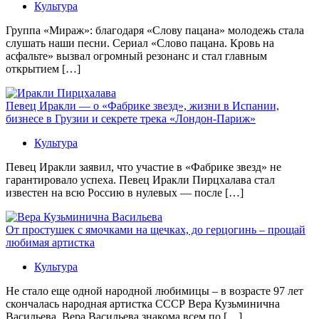
Культура
Группа «Мираж»: благодаря «Слову пацана» молодежь стала
слушать наши песни. Сериал «Слово пацана. Кровь на
асфальте» вызвал огромный резонанс и стал главным
открытием […]
Певец Иракли — о «Фабрике звезд», жизни в Испании,
бизнесе в Грузии и секрете трека «Лондон-Париж»
Культура
Певец Иракли заявил, что участие в «Фабрике звезд» не
гарантировало успеха. Певец Иракли Пирцхалава стал
известен на всю Россию в нулевых — после […]
От простушек с ямочками на щечках, до герцогинь – прощай
любимая артистка
Культура
Не стало еще одной народной любимицы – в возрасте 97 лет
скончалась народная артистка СССР Вера Кузьминична
Васильева. Вера Васильева знакома всем по […]