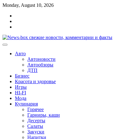
Перейти
Monday, August 10, 2026
к
Главная
содержимому
Контакты
Карта
сайта
Авто
Автоновости
Автообзоры
ДТП
Бизнес
Красота и здоровье
Игры
HI-FI
Мода
Кулинария
Горячее
Гарниры, каши
Десерты
Салаты
Закуски
Напитки