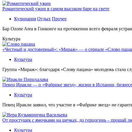
Романтический ужин в самом высоком баре на свете
Кулинария
Отдых
Прочее
Бaр Ozone Area в Гонконге на протяжении всего февраля устра
Культура
«Честный и достоверный»: «Мираж» — о сериале «Слово пацана
Культура
Группа «Мираж»: благодаря «Слову пацана» молодежь стала сл
Певец Иракли — о «Фабрике звезд», жизни в Испании, бизнесе
Культура
Певец Иракли заявил, что участие в «Фабрике звезд» не гаран
От простушек с ямочками на щечках, до герцогинь – прощай л
Культура