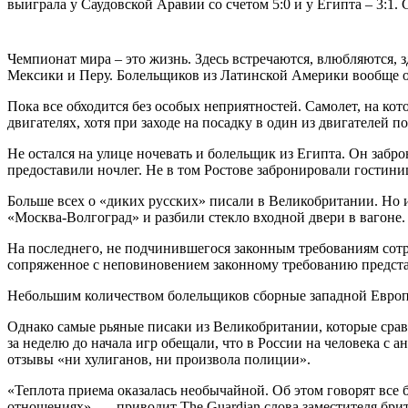
выиграла у Саудовской Аравии со счетом 5:0 и у Египта – 3:1. 
Чемпионат мира – это жизнь. Здесь встречаются, влюбляются, 
Мексики и Перу. Болельщиков из Латинской Америки вообще 
Пока все обходится без особых неприятностей. Самолет, на ко
двигателях, хотя при заходе на посадку в один из двигателей п
Не остался на улице ночевать и болельщик из Египта. Он забро
предоставили ночлег. Не в том Ростове забронировали гостини
Больше всех о «диких русских» писали в Великобритании. Но 
«Москва-Волгоград» и разбили стекло входной двери в вагон
На последнего, не подчинившегося законным требованиям сотр
сопряженное с неповиновением законному требованию представ
Небольшим количеством болельщиков сборные западной Европы
Однако самые рьяные писаки из Великобритании, которые сра
за неделю до начала игр обещали, что в России на человека с
отзывы «ни хулиганов, ни произвола полиции».
«Теплота приема оказалась необычайной. Об этом говорят вс
отношениях», — приводит The Guardian слова заместителя бри