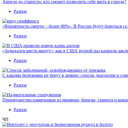
Аренда до старости: кто сможет позволить себе жить в городе?
Разное
«Вероятность смерти – более 90%». В России будут бороться с
Разное
«Задыхался шесть минут»: как в США второй раз казнили закл
Разное
С какими болезнями не берут в армию: список диагнозов и сов
Разное
Преимущества памятников из мрамора, бронзы, гранита и кова
Разное
ЧП