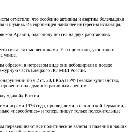
листы отметили, что особенно активны и азартны болельщики
ны и шумны. Из европейцев наиболее интересны исландцы.
довской Аравии, благополучно сел на двух работающих
, что связался с мошенниками. Его приютили, угостили и
а улице.
м образом: в нетрезвом виде они дебоширили в поезде
 дежурную часть Елецкого ЛО МВД России.
нарушении по ч.2 ст. 20.1 КоАП РФ (мелкое хулиганство,
т провести под административным арестом.
ду «дикой» России.
ими играми 1936 года, прошедшими в нацистской Германии, а
ренько «переобулись» и теперь пишут только положительные
ом перевешивают все политические взлеты и падения в наших
е, каждый старается помочь.