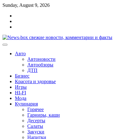
Перейти
Sunday, August 9, 2026
к
Главная
содержимому
Контакты
Карта
сайта
Авто
Автоновости
Автообзоры
ДТП
Бизнес
Красота и здоровье
Игры
HI-FI
Мода
Кулинария
Горячее
Гарниры, каши
Десерты
Салаты
Закуски
Напитки