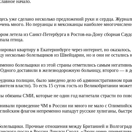
Славное начало.
здесь уже сделано несколько предложений руки и сердца. Журна
очень много. Но перуанцы и мексиканцы наиболее многочислен
тором летела из Санкт-Петербурга в Ростов-на-Дону сборная Сау
опала птица.
нировал квартиру в Екатеринбурге через интернет, но оказалось
цу несколько болельщиков из Швейцарии, но и они не остались н
именно болельщики из этой страны отметились самым негативны
е. Одного доставили в железнодорожную больницу, второго — в
удника полиции, было заведено дело об административном право
ителя власти). То есть 15 суток гость из Великобритании може
 обязаны СМИ, которые не один год нагнетали страсти по пово
внивали проведение ЧМ в России ни много не мало с Олимпийск
 английским флагом непременно нападут русские хулиганы, быст
е болельщики. Прочные отношения между Британией и Волгоград
танского посла в России Линдси Сколл. «Люди очень приветливы