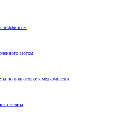
о сниффингом
юченного азотом
еты по подготовке к медкомиссии
ного железа