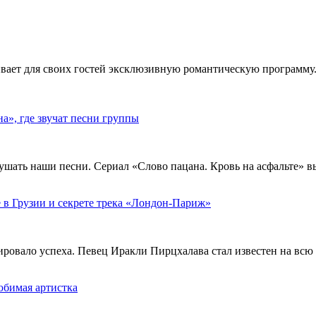
ивает для своих гостей эксклюзивную романтическую программу.
», где звучат песни группы
ушать наши песни. Сериал «Слово пацана. Кровь на асфальте» 
 в Грузии и секрете трека «Лондон-Париж»
тировало успеха. Певец Иракли Пирцхалава стал известен на вс
юбимая артистка