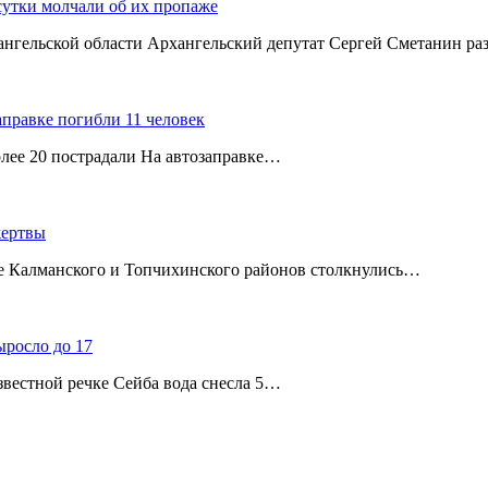
сутки молчали об их пропаже
хангельской области Архангельский депутат Сергей Сметанин р
аправке погибли 11 человек
олее 20 пострадали На автозаправке…
жертвы
ице Калманского и Топчихинского районов столкнулись…
ыросло до 17
звестной речке Сейба вода снесла 5…