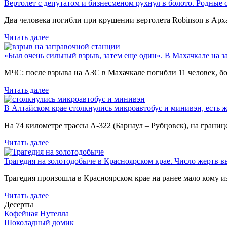
Вертолет с депутатом и бизнесменом рухнул в болото. Родные 
Два человека погибли при крушении вертолета Robinson в Ар
Читать далее
«Был очень сильный взрыв, затем еще один». В Махачкале на з
МЧС: после взрыва на АЗС в Махачкале погибли 11 человек, б
Читать далее
В Алтайском крае столкнулись микроавтобус и минивэн, есть 
На 74 километре трассы А-322 (Барнаул – Рубцовск), на гран
Читать далее
Трагедия на золотодобыче в Красноярском крае. Число жертв в
Трагедия произошла в Красноярском крае на ранее мало кому и
Читать далее
Десерты
Кофейная Нутелла
Шоколадный домик