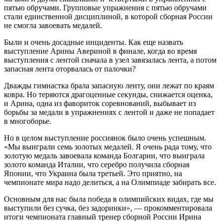
пятью обручами. Групповые упражнения с пятью обручами
стали единственной дисциплиной, в которой сборная России
не смогла завоевать медалей.
Были и очень досадные инциденты. Как еще назвать
выступление Арины Авериной в финале, когда во время
выступления с лентой сначала в узел завязалась лента, а потом
запасная лента оторвалась от палочки?
Дважды гимнастка брала запасную ленту, они лежат по краям
ковра. Но теряются драгоценные секунды, снижается оценка,
и Арина, одна из фавориток соревнований, выбывает из
борьбы за медали в упражнениях с лентой и даже не попадает
в многоборье.
Но в целом выступление россиянок было очень успешным.
«Мы выиграли семь золотых медалей. Я очень рада тому, что
золотую медаль завоевала команда Болгарии, что выиграла
золото команда Италии, что серебро получила сборная
Японии, что Украина была третьей. Это приятно, на
чемпионате мира надо делиться, а на Олимпиаде забирать все.
Основным для нас была победа в олимпийских видах, где мы
выступили без сучка, без задоринки», — прокомментировала
итоги чемпионата главный тренер сборной России Ирина