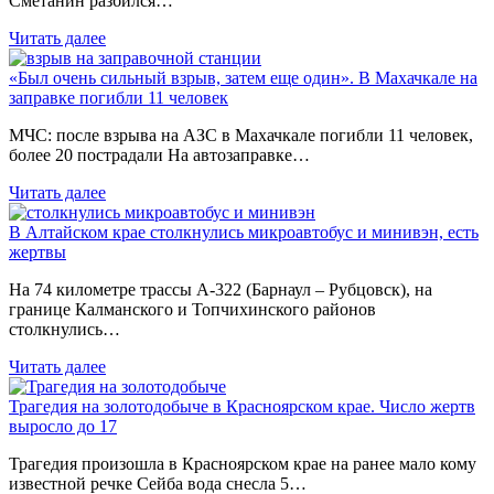
Сметанин разбился…
Читать далее
«Был очень сильный взрыв, затем еще один». В Махачкале на
заправке погибли 11 человек
МЧС: после взрыва на АЗС в Махачкале погибли 11 человек,
более 20 пострадали На автозаправке…
Читать далее
В Алтайском крае столкнулись микроавтобус и минивэн, есть
жертвы
На 74 километре трассы А-322 (Барнаул – Рубцовск), на
границе Калманского и Топчихинского районов
столкнулись…
Читать далее
Трагедия на золотодобыче в Красноярском крае. Число жертв
выросло до 17
Трагедия произошла в Красноярском крае на ранее мало кому
известной речке Сейба вода снесла 5…