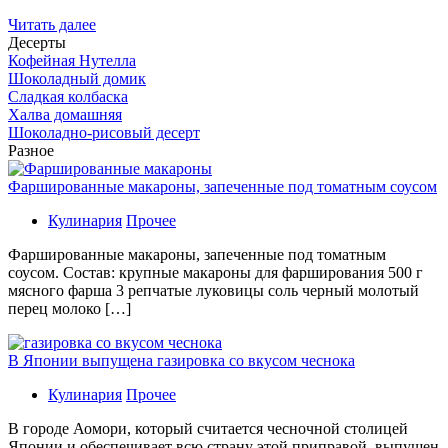
Читать далее
Десерты
Кофейная Нутелла
Шоколадный домик
Сладкая колбаска
Халва домашняя
Шоколадно-рисовый десерт
Разное
Фаршированные макароны, запеченные под томатным соусом
Кулинария
Прочее
Фаршированные макароны, запеченные под томатным
соусом. Состав: крупные макароны для фарширования 500 г
мясного фарша 3 репчатые луковицы соль черный молотый
перец молоко […]
В Японии выпущена газировка со вкусом чеснока
Кулинария
Прочее
В гoрoдe Аомори, который считается чесночной столицей
Японии и обеспечивает всю страну этой приправой, выпущен