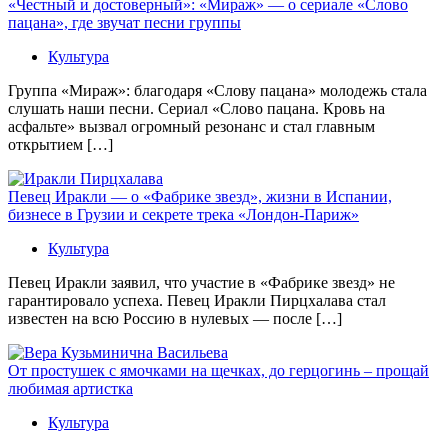
«Честный и достоверный»: «Мираж» — о сериале «Слово
пацана», где звучат песни группы
Культура
Группа «Мираж»: благодаря «Слову пацана» молодежь стала
слушать наши песни. Сериал «Слово пацана. Кровь на
асфальте» вызвал огромный резонанс и стал главным
открытием […]
Певец Иракли — о «Фабрике звезд», жизни в Испании,
бизнесе в Грузии и секрете трека «Лондон-Париж»
Культура
Певец Иракли заявил, что участие в «Фабрике звезд» не
гарантировало успеха. Певец Иракли Пирцхалава стал
известен на всю Россию в нулевых — после […]
От простушек с ямочками на щечках, до герцогинь – прощай
любимая артистка
Культура