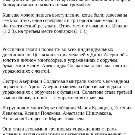
Болгарии можно назвать только триумфом.
Как еще можно назвать выступление, когда были завоеваны
семь золотых, одна серебряная и три бронзовые медали!
Фантастический результат. Втрое место у гимнасток Италии
(1-2-3), на третьем месте болгарки (1-1-1).
Россиянки смогли победить во всех индивидуальных
дисциплинах. Целая коллекция медалей у Дины Авериной –
золото в личном многоборье, в упражнениях с обручем,
булавами и мячом. Александра Солдатова завоевала золото в
упражнениях с лентой.
Сестры Аверины и Солдатова выиграли золото в командном
первенстве. Арина Аверина завоевала бронзовые медали в
упражнениях с обручем и с булавами, Солдатова стала третьей
в многоборье, второй — в упражнениях с мячом.
В групповом многоборье победили Мария Кравцова, Евгения
Леванова, Ксения Полякова, Анастасия Шишмакова,
Анастасия Татарева и Мария Толкачева.
Они стали вторыми в групповых упражнениях с тремя
мячами и двумя скакалками и четвертыми в упражнениях с