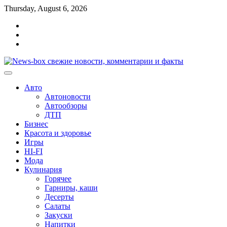
Перейти
Thursday, August 6, 2026
к
Главная
содержимому
Контакты
Карта
сайта
Авто
Автоновости
Автообзоры
ДТП
Бизнес
Красота и здоровье
Игры
HI-FI
Мода
Кулинария
Горячее
Гарниры, каши
Десерты
Салаты
Закуски
Напитки