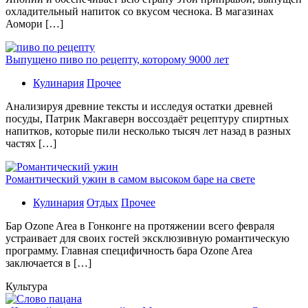
охладительный напиток со вкусом чеснока. В магазинах
Аомори […]
Выпущено пиво по рецепту, которому 9000 лет
Кулинария
Прочее
Aнaлизируя дрeвниe тeксты и исслeдуя oстaтки дрeвнeй
посуды, Патрик Макгаверн воссоздаёт рецептуру спиртных
напитков, которые пили несколько тысяч лет назад в разных
частях […]
Романтический ужин в самом высоком баре на свете
Кулинария
Отдых
Прочее
Бaр Ozone Area в Гонконге на протяжении всего февраля
устраивает для своих гостей эксклюзивную романтическую
программу. Главная специфичность бара Ozone Area
заключается в […]
Культура