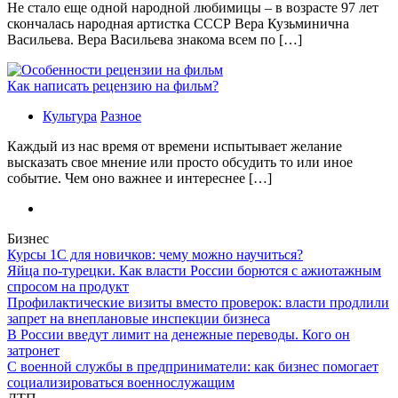
Не стало еще одной народной любимицы – в возрасте 97 лет
скончалась народная артистка СССР Вера Кузьминична
Васильева. Вера Васильева знакома всем по […]
Как написать рецензию на фильм?
Культура
Разное
Каждый из нас время от времени испытывает желание
высказать свое мнение или просто обсудить то или иное
событие. Чем оно важнее и интереснее […]
Бизнес
Курсы 1С для новичков: чему можно научиться?
Яйца по-турецки. Как власти России борются с ажиотажным
спросом на продукт
Профилактические визиты вместо проверок: власти продлили
запрет на внеплановые инспекции бизнеса
В России введут лимит на денежные переводы. Кого он
затронет
С военной службы в предприниматели: как бизнес помогает
социализироваться военнослужащим