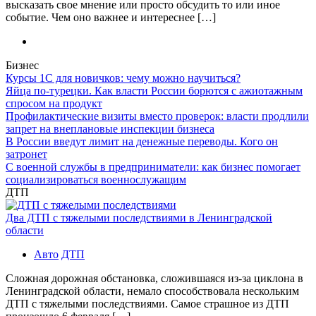
высказать свое мнение или просто обсудить то или иное
событие. Чем оно важнее и интереснее […]
Бизнес
Курсы 1С для новичков: чему можно научиться?
Яйца по-турецки. Как власти России борются с ажиотажным
спросом на продукт
Профилактические визиты вместо проверок: власти продлили
запрет на внеплановые инспекции бизнеса
В России введут лимит на денежные переводы. Кого он
затронет
С военной службы в предприниматели: как бизнес помогает
социализироваться военнослужащим
ДТП
Два ДТП с тяжелыми последствиями в Ленинградской
области
Авто
ДТП
Сложная дорожная обстановка, сложившаяся из-за циклона в
Ленинградской области, немало способствовала нескольким
ДТП с тяжелыми последствиями. Самое страшное из ДТП