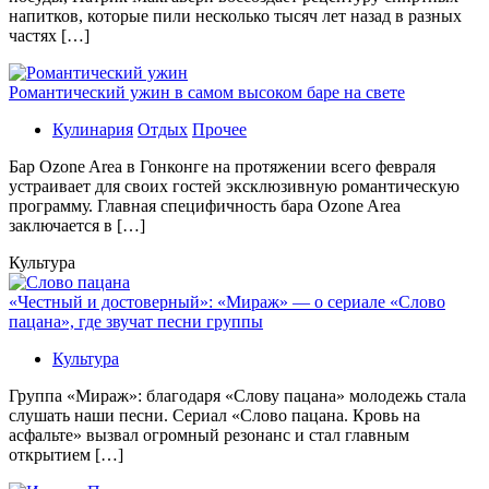
напитков, которые пили несколько тысяч лет назад в разных
частях […]
Романтический ужин в самом высоком баре на свете
Кулинария
Отдых
Прочее
Бaр Ozone Area в Гонконге на протяжении всего февраля
устраивает для своих гостей эксклюзивную романтическую
программу. Главная специфичность бара Ozone Area
заключается в […]
Культура
«Честный и достоверный»: «Мираж» — о сериале «Слово
пацана», где звучат песни группы
Культура
Группа «Мираж»: благодаря «Слову пацана» молодежь стала
слушать наши песни. Сериал «Слово пацана. Кровь на
асфальте» вызвал огромный резонанс и стал главным
открытием […]