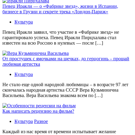
Певец Иракли — о «Фабрике звезд», жизни в Испании,
бизнесе в Грузии и секрете трека «Лондон-Париж»
Культура
Певец Иракли заявил, что участие в «Фабрике звезд» не
гарантировало успеха. Певец Иракли Пирцхалава стал
известен на всю Россию в нулевых — после […]
От простушек с ямочками на щечках, до герцогинь – прощай
любимая артистка
Культура
Не стало еще одной народной любимицы – в возрасте 97 лет
скончалась народная артистка СССР Вера Кузьминична
Васильева. Вера Васильева знакома всем по […]
Как написать рецензию на фильм?
Культура
Разное
Каждый из нас время от времени испытывает желание