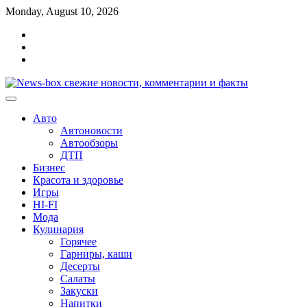
Перейти
Monday, August 10, 2026
к
Главная
содержимому
Контакты
Карта
сайта
Авто
Автоновости
Автообзоры
ДТП
Бизнес
Красота и здоровье
Игры
HI-FI
Мода
Кулинария
Горячее
Гарниры, каши
Десерты
Салаты
Закуски
Напитки