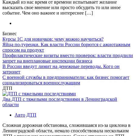
Каждый из нас время от времени испытывает желание
высказать свое мнение или просто обсудить то или иное
событие. Чем оно важнее и интереснее […]
Бизнес
Курсы 1С для новичков: чему можно научиться?
Яйца по-турецки. Как власти России борются с ажиотажным
спросом на продукт
Профилактические визиты вместо проверок: власти продлили
запрет на внеплановые инспекции бизнеса
В России введут лимит на денежные переводы. Кого он
затронет
С военной службы в предприниматели: как бизнес помогает
социализироваться военнослужащим
ДТП
Два ДТП с тяжелыми последствиями в Ленинградской
области
Авто
ДТП
Сложная дорожная обстановка, сложившаяся из-за циклона в
Ленинградской области, немало способствовала нескольким