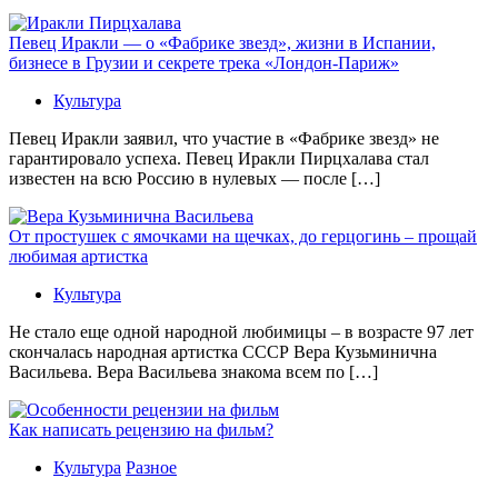
Певец Иракли — о «Фабрике звезд», жизни в Испании,
бизнесе в Грузии и секрете трека «Лондон-Париж»
Культура
Певец Иракли заявил, что участие в «Фабрике звезд» не
гарантировало успеха. Певец Иракли Пирцхалава стал
известен на всю Россию в нулевых — после […]
От простушек с ямочками на щечках, до герцогинь – прощай
любимая артистка
Культура
Не стало еще одной народной любимицы – в возрасте 97 лет
скончалась народная артистка СССР Вера Кузьминична
Васильева. Вера Васильева знакома всем по […]
Как написать рецензию на фильм?
Культура
Разное