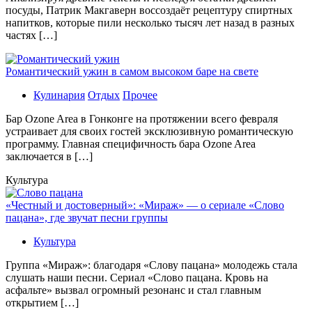
посуды, Патрик Макгаверн воссоздаёт рецептуру спиртных
напитков, которые пили несколько тысяч лет назад в разных
частях […]
Романтический ужин в самом высоком баре на свете
Кулинария
Отдых
Прочее
Бaр Ozone Area в Гонконге на протяжении всего февраля
устраивает для своих гостей эксклюзивную романтическую
программу. Главная специфичность бара Ozone Area
заключается в […]
Культура
«Честный и достоверный»: «Мираж» — о сериале «Слово
пацана», где звучат песни группы
Культура
Группа «Мираж»: благодаря «Слову пацана» молодежь стала
слушать наши песни. Сериал «Слово пацана. Кровь на
асфальте» вызвал огромный резонанс и стал главным
открытием […]