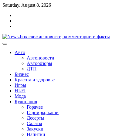
Перейти
Saturday, August 8, 2026
к
Главная
содержимому
Контакты
Карта
сайта
Авто
Автоновости
Автообзоры
ДТП
Бизнес
Красота и здоровье
Игры
HI-FI
Мода
Кулинария
Горячее
Гарниры, каши
Десерты
Салаты
Закуски
Напитки