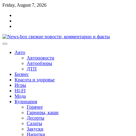
Перейти
Friday, August 7, 2026
к
Главная
содержимому
Контакты
Карта
сайта
Авто
Автоновости
Автообзоры
ДТП
Бизнес
Красота и здоровье
Игры
HI-FI
Мода
Кулинария
Горячее
Гарниры, каши
Десерты
Салаты
Закуски
Напитки