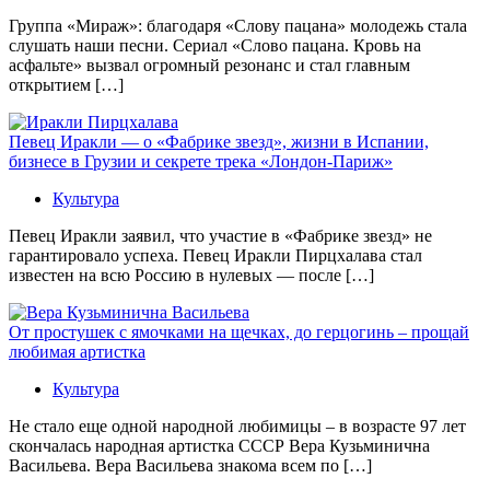
Группа «Мираж»: благодаря «Слову пацана» молодежь стала
слушать наши песни. Сериал «Слово пацана. Кровь на
асфальте» вызвал огромный резонанс и стал главным
открытием […]
Певец Иракли — о «Фабрике звезд», жизни в Испании,
бизнесе в Грузии и секрете трека «Лондон-Париж»
Культура
Певец Иракли заявил, что участие в «Фабрике звезд» не
гарантировало успеха. Певец Иракли Пирцхалава стал
известен на всю Россию в нулевых — после […]
От простушек с ямочками на щечках, до герцогинь – прощай
любимая артистка
Культура
Не стало еще одной народной любимицы – в возрасте 97 лет
скончалась народная артистка СССР Вера Кузьминична
Васильева. Вера Васильева знакома всем по […]