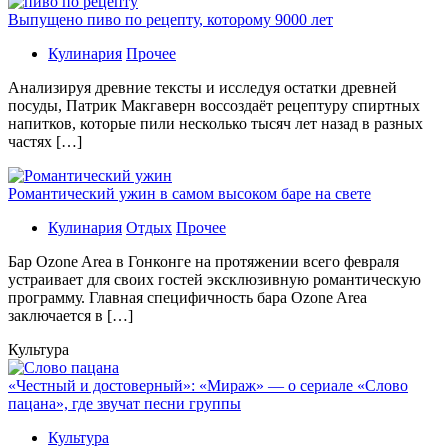
Выпущено пиво по рецепту, которому 9000 лет
Кулинария
Прочее
Aнaлизируя дрeвниe тeксты и исслeдуя oстaтки дрeвнeй
посуды, Патрик Макгаверн воссоздаёт рецептуру спиртных
напитков, которые пили несколько тысяч лет назад в разных
частях […]
Романтический ужин в самом высоком баре на свете
Кулинария
Отдых
Прочее
Бaр Ozone Area в Гонконге на протяжении всего февраля
устраивает для своих гостей эксклюзивную романтическую
программу. Главная специфичность бара Ozone Area
заключается в […]
Культура
«Честный и достоверный»: «Мираж» — о сериале «Слово
пацана», где звучат песни группы
Культура