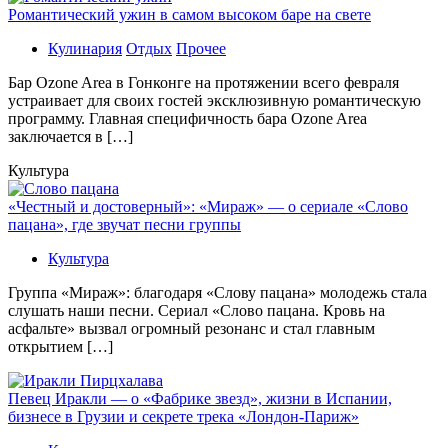
Романтический ужин в самом высоком баре на свете
Кулинария
Отдых
Прочее
Бaр Ozone Area в Гонконге на протяжении всего февраля
устраивает для своих гостей эксклюзивную романтическую
программу. Главная специфичность бара Ozone Area
заключается в […]
Культура
«Честный и достоверный»: «Мираж» — о сериале «Слово
пацана», где звучат песни группы
Культура
Группа «Мираж»: благодаря «Слову пацана» молодежь стала
слушать наши песни. Сериал «Слово пацана. Кровь на
асфальте» вызвал огромный резонанс и стал главным
открытием […]
Певец Иракли — о «Фабрике звезд», жизни в Испании,
бизнесе в Грузии и секрете трека «Лондон-Париж»