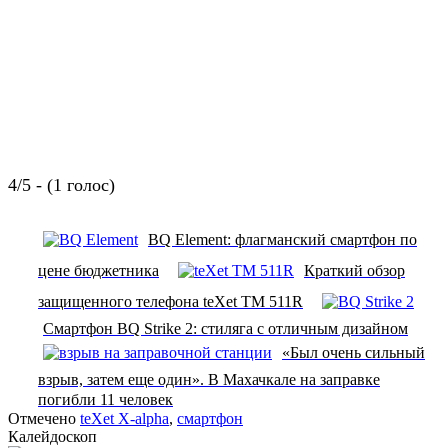
4/5 - (1 голос)
BQ Element: флагманский смартфон по
цене бюджетника
Краткий обзор
защищенного телефона teXet TM 511R
Смартфон BQ Strike 2: стиляга с отличным дизайном
«Был очень сильный
взрыв, затем еще один». В Махачкале на заправке
погибли 11 человек
Отмечено
teXet X-alpha
,
смартфон
Калейдоскоп