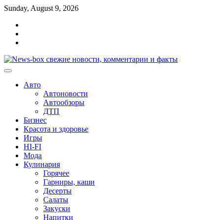
Перейти
Sunday, August 9, 2026
к
Главная
содержимому
Контакты
Карта
сайта
Авто
Автоновости
Автообзоры
ДТП
Бизнес
Красота и здоровье
Игры
HI-FI
Мода
Кулинария
Горячее
Гарниры, каши
Десерты
Салаты
Закуски
Напитки