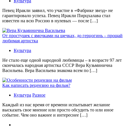
Культура
Певец Иракли заявил, что участие в «Фабрике звезд» не
гарантировало успеха. Певец Иракли Пирцхалава стал
известен на всю Россию в нулевых — после […]
От простушек с ямочками на щечках, до герцогинь – прощай
любимая артистка
Культура
Не стало еще одной народной любимицы – в возрасте 97 лет
скончалась народная артистка СССР Вера Кузьминична
Васильева. Вера Васильева знакома всем по […]
Как написать рецензию на фильм?
Культура
Разное
Каждый из нас время от времени испытывает желание
высказать свое мнение или просто обсудить то или иное
событие. Чем оно важнее и интереснее […]