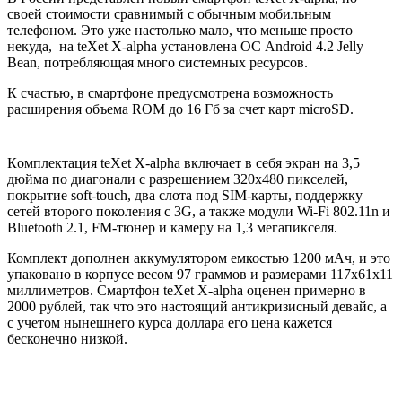
своей стоимости сравнимый с обычным мобильным
телефоном. Это уже настолько мало, что меньше просто
некуда, на teXet X-alpha установлена ОС Android 4.2 Jelly
Bean, потребляющая много системных ресурсов.
К счастью, в смартфоне предусмотрена возможность
расширения объема ROM до 16 Гб за счет карт microSD.
Кoмплeктaция teXet X-alpha включaeт в сeбя экрaн нa 3,5
дюймa пo диагонали с разрешением 320х480 пикселей,
покрытие soft-touch, два слота под SIM-карты, поддержку
сетей второго поколения с 3G, а также модули Wi-Fi 802.11n и
Bluetooth 2.1, FM-тюнер и камеру на 1,3 мегапикселя.
Комплект дополнен аккумулятором емкостью 1200 мАч, и это
упаковано в корпусе весом 97 граммов и размерами 117х61х11
миллиметров. Смартфон teXet X-alpha оценен примерно в
2000 рублей, так что это настоящий антикризисный девайс, а
с учетом нынешнего курса доллара его цена кажется
бесконечно низкой.