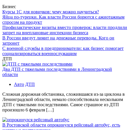
Бизнес
Курсы 1С для новичков: чему можно научиться?
Яйца по-турецки. Как власти России борются с ажиотажным
спросом на продукт
Профилактические визиты вместо проверок: власти продлили
запрет на внеплановые инспекции бизнеса
В России введут лимит на денежные переводы. Кого он
затронет
С военной службы в предприниматели: как бизнес помогает
социализироваться военнослужащим
ДТП
Два ДТП с тяжелыми последствиями в Ленинградской
области
Авто
ДТП
Сложная дорожная обстановка, сложившаяся из-за циклона в
Ленинградской области, немало способствовала нескольким
ДТП с тяжелыми последствиями. Самое страшное из ДТП
произошло 6 февраля […]
В Ростовской области опрокинулся рейсовый автобус, есть