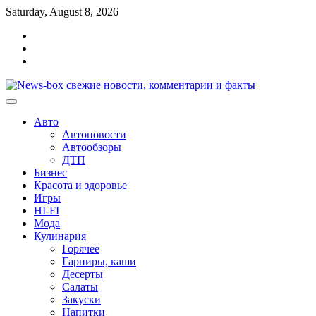
Перейти
Saturday, August 8, 2026
к
Главная
содержимому
Контакты
Карта
сайта
Авто
Автоновости
Автообзоры
ДТП
Бизнес
Красота и здоровье
Игры
HI-FI
Мода
Кулинария
Горячее
Гарниры, каши
Десерты
Салаты
Закуски
Напитки