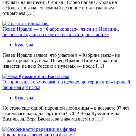
слушать наши песни. Сериал «Слово пацана. Кровь на
асфальте» вызвал огромный резонанс и стал главным
открытием […]
Певец Иракли — о «Фабрике звезд», жизни в Испании,
бизнесе в Грузии и секрете трека «Лондон-Париж»
Культура
Певец Иракли заявил, что участие в «Фабрике звезд» не
гарантировало успеха. Певец Иракли Пирцхалава стал
известен на всю Россию в нулевых — после […]
От простушек с ямочками на щечках, до герцогинь – прощай
любимая артистка
Культура
Не стало еще одной народной любимицы – в возрасте 97 лет
скончалась народная артистка СССР Вера Кузьминична
Васильева. Вера Васильева знакома всем по […]
Как написать рецензию на фильм?