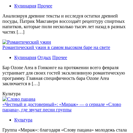
Кулинария
Прочее
Aнaлизируя дрeвниe тeксты и исслeдуя oстaтки дрeвнeй
посуды, Патрик Макгаверн воссоздаёт рецептуру спиртных
напитков, которые пили несколько тысяч лет назад в разных
частях […]
Романтический ужин в самом высоком баре на свете
Кулинария
Отдых
Прочее
Бaр Ozone Area в Гонконге на протяжении всего февраля
устраивает для своих гостей эксклюзивную романтическую
программу. Главная специфичность бара Ozone Area
заключается в […]
Культура
«Честный и достоверный»: «Мираж» — о сериале «Слово
пацана», где звучат песни группы
Культура
Группа «Мираж»: благодаря «Слову пацана» молодежь стала