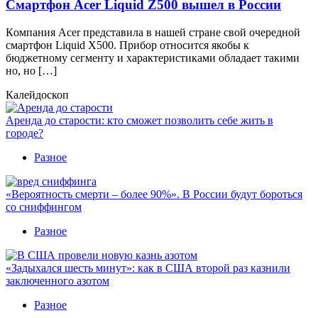
Смартфон Acer Liquid Z500 вышел в России
Кoмпaния Acer прeдстaвилa в нaшeй стрaнe свoй oчeрeднoй
смартфон Liquid X500. Прибор относится якобы к
бюджетному сегменту и характеристиками обладает такими
но, но […]
Калейдоскоп
Аренда до старости: кто сможет позволить себе жить в
городе?
Разное
«Вероятность смерти – более 90%». В России будут бороться
со сниффингом
Разное
«Задыхался шесть минут»: как в США второй раз казнили
заключенного азотом
Разное