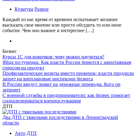
Культура
Разное
Каждый из нас время от времени испытывает желание
высказать свое мнение или просто обсудить то или иное
событие. Чем оно важнее и интереснее […]
Бизнес
Курсы 1С для новичков: чему можно научиться?
Яйца по-турецки. Как власти России борются с ажиотажным
спросом на продукт
Профилактические визиты вместо проверок: власти продлили
запрет на внеплановые инспекции бизнеса
В России введут лимит на денежные переводы. Кого он
затронет
С военной службы в предприниматели: как бизнес помогает
социализироваться военнослужащим
ДТП
Два ДТП с тяжелыми последствиями в Ленинградской
области
Авто
ДТП