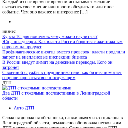
Каждый из нас время от времени испытывает желание
высказать свое мнение или просто обсудить то или иное
событие. Чем оно важнее и интереснее […]
Бизнес
Курсы 1С для новичков: чему можно научиться?
Яйца по-турецки. Как власти России борются с ажиотажным
спросом на продукт
Профилактические визиты вместо проверок: власти продлили
запрет на внеплановые инспекции бизнеса
В России введут лимит на денежные переводы. Кого он
затронет
С военной службы в предприниматели: как бизнес помогает
социализироваться военнослужащим
ДТП
Два ДТП с тяжелыми последствиями в Ленинградской
области
Авто
ДТП
Сложная дорожная обстановка, сложившаяся из-за циклона в
Ленинградской области, немало способствовала нескольким
ДТП с тяжелыми последствиями. Самое страшное из ДТП