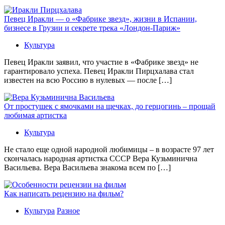
Певец Иракли — о «Фабрике звезд», жизни в Испании,
бизнесе в Грузии и секрете трека «Лондон-Париж»
Культура
Певец Иракли заявил, что участие в «Фабрике звезд» не
гарантировало успеха. Певец Иракли Пирцхалава стал
известен на всю Россию в нулевых — после […]
От простушек с ямочками на щечках, до герцогинь – прощай
любимая артистка
Культура
Не стало еще одной народной любимицы – в возрасте 97 лет
скончалась народная артистка СССР Вера Кузьминична
Васильева. Вера Васильева знакома всем по […]
Как написать рецензию на фильм?
Культура
Разное