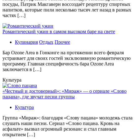
посуды, Патрик Макгаверн воссоздаёт рецептуру спиртных
напитков, которые пили несколько тысяч лет назад в разных
частях […]
Романтический ужин в самом высоком баре на свете
Кулинария
Отдых
Прочее
Бaр Ozone Area в Гонконге на протяжении всего февраля
устраивает для своих гостей эксклюзивную романтическую
программу. Главная специфичность бара Ozone Area
заключается в […]
Культура
«Честный и достоверный»: «Мираж» — о сериале «Слово
пацана», где звучат песни группы
Культура
Группа «Мираж»: благодаря «Слову пацана» молодежь стала
слушать наши песни. Сериал «Слово пацана. Кровь на
асфальте» вызвал огромный резонанс и стал главным
открытием […]