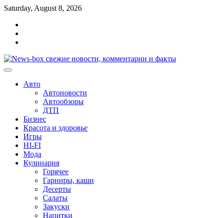
Перейти
Saturday, August 8, 2026
к
Главная
содержимому
Контакты
Карта
сайта
Авто
Автоновости
Автообзоры
ДТП
Бизнес
Красота и здоровье
Игры
HI-FI
Мода
Кулинария
Горячее
Гарниры, каши
Десерты
Салаты
Закуски
Напитки