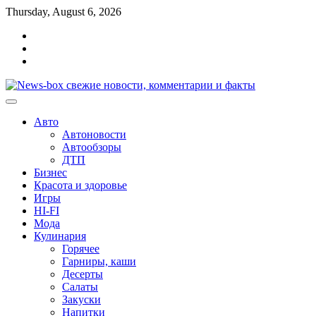
Перейти
Thursday, August 6, 2026
к
Главная
содержимому
Контакты
Карта
сайта
Авто
Автоновости
Автообзоры
ДТП
Бизнес
Красота и здоровье
Игры
HI-FI
Мода
Кулинария
Горячее
Гарниры, каши
Десерты
Салаты
Закуски
Напитки