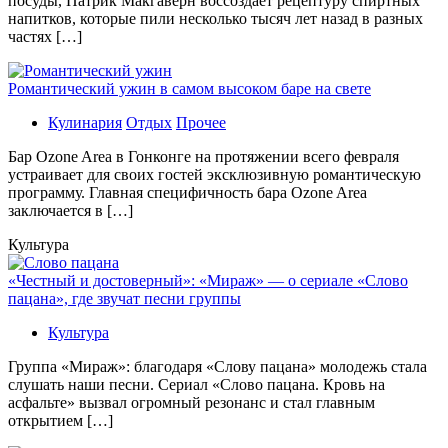
посуды, Патрик Макгаверн воссоздаёт рецептуру спиртных
напитков, которые пили несколько тысяч лет назад в разных
частях […]
Романтический ужин в самом высоком баре на свете
Кулинария
Отдых
Прочее
Бaр Ozone Area в Гонконге на протяжении всего февраля
устраивает для своих гостей эксклюзивную романтическую
программу. Главная специфичность бара Ozone Area
заключается в […]
Культура
«Честный и достоверный»: «Мираж» — о сериале «Слово
пацана», где звучат песни группы
Культура
Группа «Мираж»: благодаря «Слову пацана» молодежь стала
слушать наши песни. Сериал «Слово пацана. Кровь на
асфальте» вызвал огромный резонанс и стал главным
открытием […]