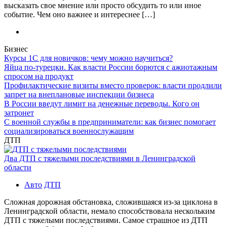
высказать свое мнение или просто обсудить то или иное
событие. Чем оно важнее и интереснее […]
Бизнес
Курсы 1С для новичков: чему можно научиться?
Яйца по-турецки. Как власти России борются с ажиотажным
спросом на продукт
Профилактические визиты вместо проверок: власти продлили
запрет на внеплановые инспекции бизнеса
В России введут лимит на денежные переводы. Кого он
затронет
С военной службы в предприниматели: как бизнес помогает
социализироваться военнослужащим
ДТП
Два ДТП с тяжелыми последствиями в Ленинградской
области
Авто
ДТП
Сложная дорожная обстановка, сложившаяся из-за циклона в
Ленинградской области, немало способствовала нескольким
ДТП с тяжелыми последствиями. Самое страшное из ДТП