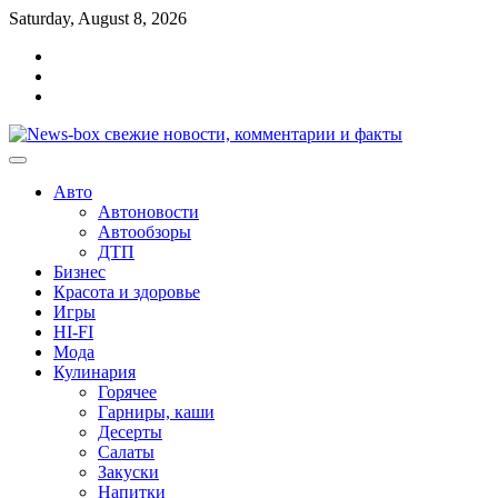
Перейти
Saturday, August 8, 2026
к
Главная
содержимому
Контакты
Карта
сайта
Авто
Автоновости
Автообзоры
ДТП
Бизнес
Красота и здоровье
Игры
HI-FI
Мода
Кулинария
Горячее
Гарниры, каши
Десерты
Салаты
Закуски
Напитки