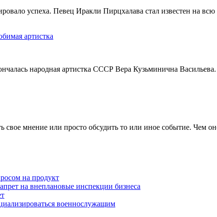
тировало успеха. Певец Иракли Пирцхалава стал известен на вс
юбимая артистка
кончалась народная артистка СССР Вера Кузьминична Васильева.
 свое мнение или просто обсудить то или иное событие. Чем он
просом на продукт
запрет на внеплановые инспекции бизнеса
ет
оциализироваться военнослужащим