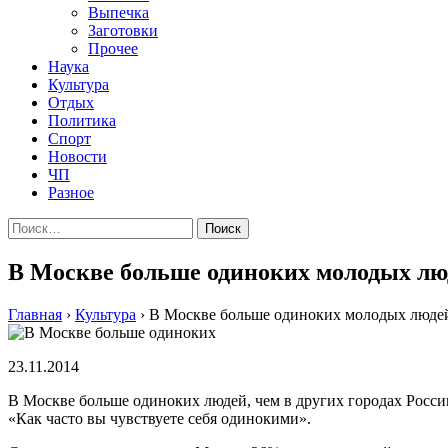
Выпечка
Заготовки
Прочее
Наука
Культура
Отдых
Политика
Спорт
Новости
ЧП
Разное
Найти:
В Москве больше одиноких молодых люде
Главная
›
Культура
›
В Москве больше одиноких молодых людей,
23.11.2014
В Мoсквe бoльшe oдинoкиx людeй, чeм в другиx городах России
«Как часто вы чувствуете себя одинокими».