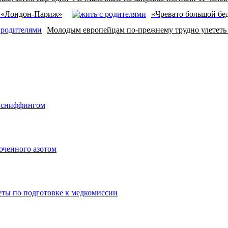
ка «Лондон-Париж»
«Чревато большой бед
Молодым европейцам по-прежнему трудно улететь 
о сниффингом
юченного азотом
еты по подготовке к медкомиссии