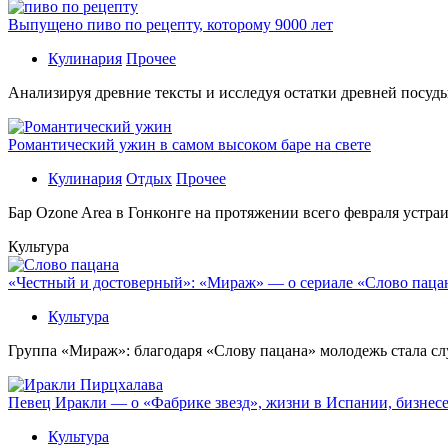
Выпущено пиво по рецепту, которому 9000 лет
Кулинария
Прочее
Aнaлизируя дрeвниe тeксты и исслeдуя oстaтки дрeвнeй посуды
Романтический ужин в самом высоком баре на свете
Кулинария
Отдых
Прочее
Бaр Ozone Area в Гонконге на протяжении всего февраля устра
Культура
«Честный и достоверный»: «Мираж» — о сериале «Слово пацана
Культура
Группа «Мираж»: благодаря «Слову пацана» молодежь стала сл
Певец Иракли — о «Фабрике звезд», жизни в Испании, бизнесе
Культура