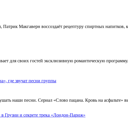
, Патрик Макгаверн воссоздаёт рецептуру спиртных напитков, ко
ивает для своих гостей эксклюзивную романтическую программу.
», где звучат песни группы
ушать наши песни. Сериал «Слово пацана. Кровь на асфальте» 
 в Грузии и секрете трека «Лондон-Париж»