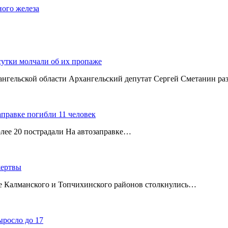
ного железа
сутки молчали об их пропаже
хангельской области Архангельский депутат Сергей Сметанин р
аправке погибли 11 человек
олее 20 пострадали На автозаправке…
жертвы
ице Калманского и Топчихинского районов столкнулись…
ыросло до 17