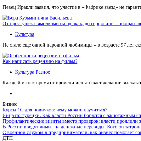
Певец Иракли заявил, что участие в «Фабрике звезд» не гаран
От простушек с ямочками на щечках, до герцогинь – прощай л
Культура
Не стало еще одной народной любимицы – в возрасте 97 лет с
Как написать рецензию на фильм?
Культура
Разное
Каждый из нас время от времени испытывает желание высказать
Бизнес
Курсы 1С для новичков: чему можно научиться?
Яйца по-турецки. Как власти России борются с ажиотажным с
Профилактические визиты вместо проверок: власти продлили 
В России введут лимит на денежные переводы. Кого он затрон
С военной службы в предприниматели: как бизнес помогает с
ДТП