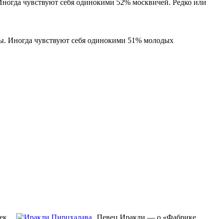
 Иногда чувствуют себя одинокими 52% москвичей. Редко или
цы. Иногда чувствуют себя одинокими 51% молодых
ек
Певец Иракли — о «Фабрике