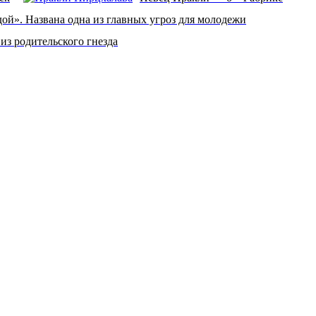
ой». Названа одна из главных угроз для молодежи
из родительского гнезда