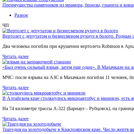
Преимущества памятников из мрамора, бронзы, гранита и кова
Разное
ЧП
Вертолет с депутатом и бизнесменом рухнул в болото. Родные 
Два человека погибли при крушении вертолета Robinson в Ар
Читать далее
«Был очень сильный взрыв, затем еще один». В Махачкале на з
МЧС: после взрыва на АЗС в Махачкале погибли 11 человек, б
Читать далее
В Алтайском крае столкнулись микроавтобус и минивэн, есть 
На 74 километре трассы А-322 (Барнаул – Рубцовск), на гран
Читать далее
Трагедия на золотодобыче в Красноярском крае. Число жертв в