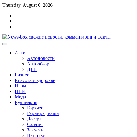
Перейти
Thursday, August 6, 2026
к
Главная
содержимому
Контакты
Карта
сайта
Авто
Автоновости
Автообзоры
ДТП
Бизнес
Красота и здоровье
Игры
HI-FI
Мода
Кулинария
Горячее
Гарниры, каши
Десерты
Салаты
Закуски
Напитки