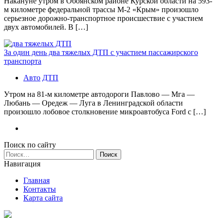
Накануне утром в Обоянском районе Курской области на 593-
м километре федеральной трассы М-2 «Крым» произошло
серьезное дорожно-транспортное происшествие с участием
двух автомобилей. В […]
За один день два тяжелых ДТП с участием пассажирского
транспорта
Авто
ДТП
Утром на 81-м километре автодороги Павлово — Мга —
Любань — Оредеж — Луга в Ленинградской области
произошло лобовое столкновение микроавтобуса Ford с […]
Поиск по сайту
Найти:
Навигация
Главная
Контакты
Карта сайта