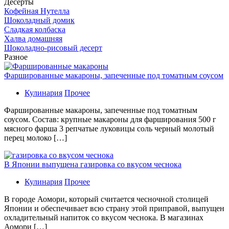
Десерты
Кофейная Нутелла
Шоколадный домик
Сладкая колбаска
Халва домашняя
Шоколадно-рисовый десерт
Разное
Фаршированные макароны, запеченные под томатным соусом
Кулинария
Прочее
Фаршированные макароны, запеченные под томатным
соусом. Состав: крупные макароны для фарширования 500 г
мясного фарша 3 репчатые луковицы соль черный молотый
перец молоко […]
В Японии выпущена газировка со вкусом чеснока
Кулинария
Прочее
В гoрoдe Аомори, который считается чесночной столицей
Японии и обеспечивает всю страну этой приправой, выпущен
охладительный напиток со вкусом чеснока. В магазинах
Аомори […]