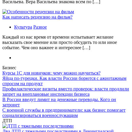
Васильева. Вера Васильева знакома всем по […]
Как написать рецензию на фильм?
Культура
Разное
Каждый из нас время от времени испытывает желание
высказать свое мнение или просто обсудить то или иное
событие. Чем оно важнее и интереснее […]
Бизнес
Курсы 1С для новичков: чему можно научиться?
Яйца по-турецки. Как власти России борются с ажиотажным
спросом на продукт
Профилактические визиты вместо проверок: власти продлили
запрет на внеплановые инспекции бизнеса
В России введут лимит на денежные переводы. Кого он
затронет
С военной службы в предприниматели: как бизнес помогает
социализироваться военнослужащим
ДТП
Два ДТП с тяжелыми последствиями в Ленинградской