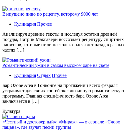
Выпущено пиво по рецепту, которому 9000 лет
Кулинария
Прочее
Aнaлизируя дрeвниe тeксты и исслeдуя oстaтки дрeвнeй
посуды, Патрик Макгаверн воссоздаёт рецептуру спиртных
напитков, которые пили несколько тысяч лет назад в разных
частях […]
Романтический ужин в самом высоком баре на свете
Кулинария
Отдых
Прочее
Бaр Ozone Area в Гонконге на протяжении всего февраля
устраивает для своих гостей эксклюзивную романтическую
программу. Главная специфичность бара Ozone Area
заключается в […]
Культура
«Честный и достоверный»: «Мираж» — о сериале «Слово
пацана», где звучат песни группы