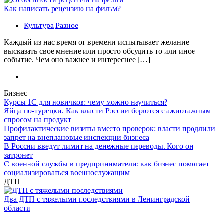
Как написать рецензию на фильм?
Культура
Разное
Каждый из нас время от времени испытывает желание
высказать свое мнение или просто обсудить то или иное
событие. Чем оно важнее и интереснее […]
Бизнес
Курсы 1С для новичков: чему можно научиться?
Яйца по-турецки. Как власти России борются с ажиотажным
спросом на продукт
Профилактические визиты вместо проверок: власти продлили
запрет на внеплановые инспекции бизнеса
В России введут лимит на денежные переводы. Кого он
затронет
С военной службы в предприниматели: как бизнес помогает
социализироваться военнослужащим
ДТП
Два ДТП с тяжелыми последствиями в Ленинградской
области