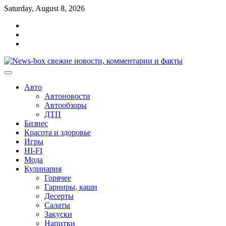
Перейти
Saturday, August 8, 2026
к
Главная
содержимому
Контакты
Карта
сайта
Авто
Автоновости
Автообзоры
ДТП
Бизнес
Красота и здоровье
Игры
HI-FI
Мода
Кулинария
Горячее
Гарниры, каши
Десерты
Салаты
Закуски
Напитки