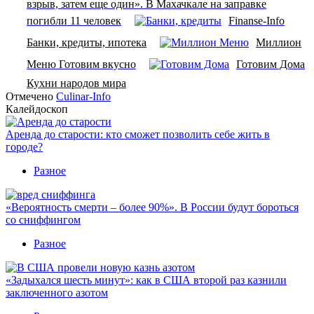
взрыв, затем еще один». В Махачкале на заправке
погибли 11 человек
Finanse-Info
Банки, кредиты, ипотека
Миллион
Меню Готовим вкусно
Готовим Дома
Кухни народов мира
Отмечено
Culinar-Info
Калейдоскоп
Аренда до старости: кто сможет позволить себе жить в
городе?
Разное
«Вероятность смерти – более 90%». В России будут бороться
со сниффингом
Разное
«Задыхался шесть минут»: как в США второй раз казнили
заключенного азотом