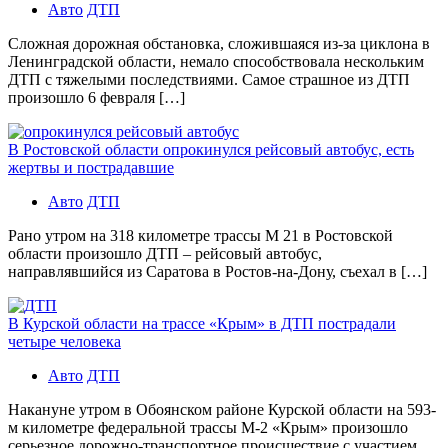
Авто
ДТП
Сложная дорожная обстановка, сложившаяся из-за циклона в
Ленинградской области, немало способствовала нескольким
ДТП с тяжелыми последствиями. Самое страшное из ДТП
произошло 6 февраля […]
В Ростовской области опрокинулся рейсовый автобус, есть
жертвы и пострадавшие
Авто
ДТП
Рано утром на 318 километре трассы М 21 в Ростовской
области произошло ДТП – рейсовый автобус,
направлявшийся из Саратова в Ростов-на-Дону, съехал в […]
В Курской области на трассе «Крым» в ДТП пострадали
четыре человека
Авто
ДТП
Накануне утром в Обоянском районе Курской области на 593-
м километре федеральной трассы М-2 «Крым» произошло
серьезное дорожно-транспортное происшествие с участием