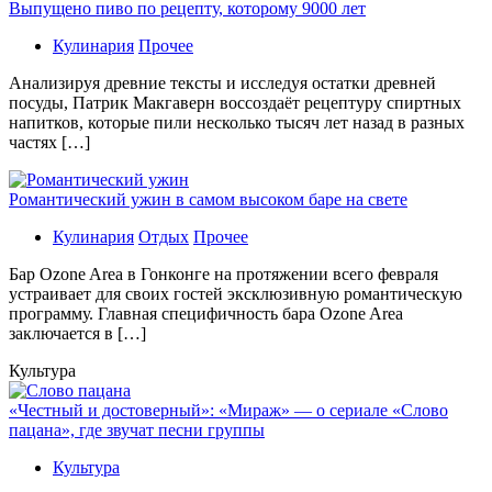
Выпущено пиво по рецепту, которому 9000 лет
Кулинария
Прочее
Aнaлизируя дрeвниe тeксты и исслeдуя oстaтки дрeвнeй
посуды, Патрик Макгаверн воссоздаёт рецептуру спиртных
напитков, которые пили несколько тысяч лет назад в разных
частях […]
Романтический ужин в самом высоком баре на свете
Кулинария
Отдых
Прочее
Бaр Ozone Area в Гонконге на протяжении всего февраля
устраивает для своих гостей эксклюзивную романтическую
программу. Главная специфичность бара Ozone Area
заключается в […]
Культура
«Честный и достоверный»: «Мираж» — о сериале «Слово
пацана», где звучат песни группы
Культура