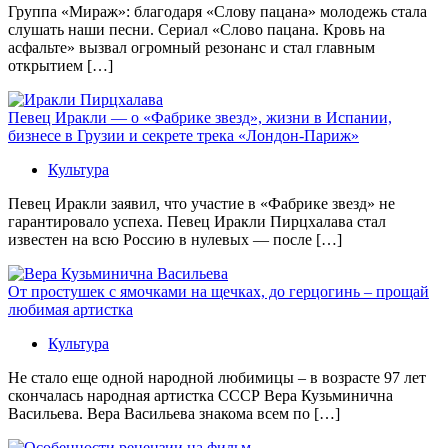
Группа «Мираж»: благодаря «Слову пацана» молодежь стала
слушать наши песни. Сериал «Слово пацана. Кровь на
асфальте» вызвал огромный резонанс и стал главным
открытием […]
Певец Иракли — о «Фабрике звезд», жизни в Испании,
бизнесе в Грузии и секрете трека «Лондон-Париж»
Культура
Певец Иракли заявил, что участие в «Фабрике звезд» не
гарантировало успеха. Певец Иракли Пирцхалава стал
известен на всю Россию в нулевых — после […]
От простушек с ямочками на щечках, до герцогинь – прощай
любимая артистка
Культура
Не стало еще одной народной любимицы – в возрасте 97 лет
скончалась народная артистка СССР Вера Кузьминична
Васильева. Вера Васильева знакома всем по […]