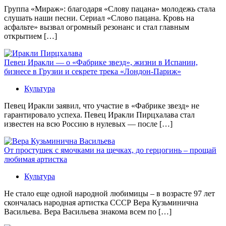
Группа «Мираж»: благодаря «Слову пацана» молодежь стала
слушать наши песни. Сериал «Слово пацана. Кровь на
асфальте» вызвал огромный резонанс и стал главным
открытием […]
Певец Иракли — о «Фабрике звезд», жизни в Испании,
бизнесе в Грузии и секрете трека «Лондон-Париж»
Культура
Певец Иракли заявил, что участие в «Фабрике звезд» не
гарантировало успеха. Певец Иракли Пирцхалава стал
известен на всю Россию в нулевых — после […]
От простушек с ямочками на щечках, до герцогинь – прощай
любимая артистка
Культура
Не стало еще одной народной любимицы – в возрасте 97 лет
скончалась народная артистка СССР Вера Кузьминична
Васильева. Вера Васильева знакома всем по […]