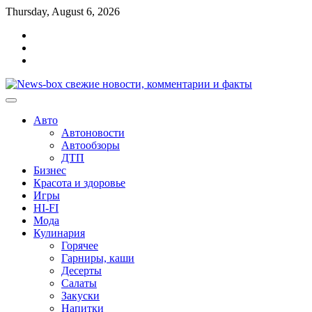
Перейти
Thursday, August 6, 2026
к
Главная
содержимому
Контакты
Карта
сайта
Авто
Автоновости
Автообзоры
ДТП
Бизнес
Красота и здоровье
Игры
HI-FI
Мода
Кулинария
Горячее
Гарниры, каши
Десерты
Салаты
Закуски
Напитки