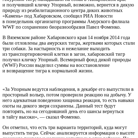
и получивший кличку Упорный, возможно, вернется в дикую
природу из реабилитационного центра диких животных
«Камень» под Хабаровском, сообщил РИА Новости
в понедельник организатор программы Амурского филиала
WWF по сохранению биоразнообразия Павел Фоменко.
В Вяземском районе Хабаровского края 14 ноября 2014 года
были отловлены два амурских тигра, жертвами которых стали
три собаки. За настырность и нежелание выходить
из транспортировочной клетки в загон, хабаровский тигр
получил кличку Упорный. Всемирный фонд дикой природы
(WWF) России выделил суммы на восстановление
и возвращение тигра к нормальной жизни.
«За Упорным ведутся наблюдения, в декабре его выпустили в
просторный вольер, потом проверили реакцию на добычу. У
него адекватная поведению хищника реакция, то есть навыки
охоты на дикого зверя сохранены. Данный тест будут
повторять, но на сегодняшний день его шансы вернуться
в тайгу высоки», — сказал Фоменко.
Он отметил, что есть три варианта территорий, куда могут
выпустить тигра. Сейчас анализируется информация о высоте