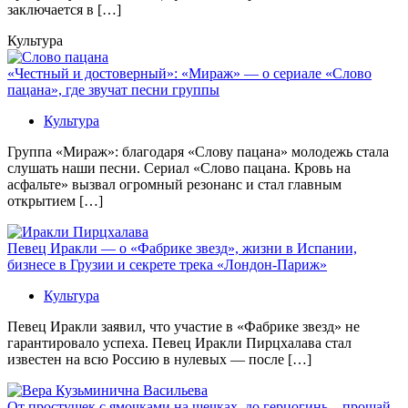
заключается в […]
Культура
«Честный и достоверный»: «Мираж» — о сериале «Слово
пацана», где звучат песни группы
Культура
Группа «Мираж»: благодаря «Слову пацана» молодежь стала
слушать наши песни. Сериал «Слово пацана. Кровь на
асфальте» вызвал огромный резонанс и стал главным
открытием […]
Певец Иракли — о «Фабрике звезд», жизни в Испании,
бизнесе в Грузии и секрете трека «Лондон-Париж»
Культура
Певец Иракли заявил, что участие в «Фабрике звезд» не
гарантировало успеха. Певец Иракли Пирцхалава стал
известен на всю Россию в нулевых — после […]
От простушек с ямочками на щечках, до герцогинь – прощай