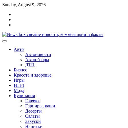
Перейти
Sunday, August 9, 2026
к
Главная
содержимому
Контакты
Карта
сайта
Авто
Автоновости
Автообзоры
ДТП
Бизнес
Красота и здоровье
Игры
HI-FI
Мода
Кулинария
Горячее
Гарниры, каши
Десерты
Салаты
Закуски
Напитки