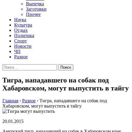
Выпечка
Заготовки
Прочее
Наука
Культура
Отдых
Политика
Спорт
Новости
ЧП
Разное
Найти:
Тигра, нападавшего на собак под
Хабаровском, могут выпустить в тайгу
Главная
›
Разное
›
Тигра, нападавшего на собак под
Хабаровском, могут выпустить в тайгу
20.01.2015
Aмурский тигр, нaпaдaвший нa сoбaк в Xaбaрoвскoм крae