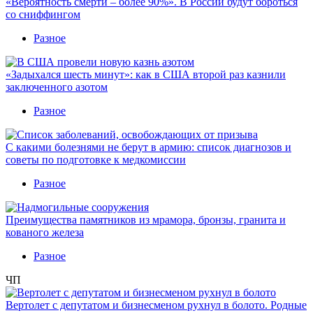
«Вероятность смерти – более 90%». В России будут бороться
со сниффингом
Разное
«Задыхался шесть минут»: как в США второй раз казнили
заключенного азотом
Разное
С какими болезнями не берут в армию: список диагнозов и
советы по подготовке к медкомиссии
Разное
Преимущества памятников из мрамора, бронзы, гранита и
кованого железа
Разное
ЧП
Вертолет с депутатом и бизнесменом рухнул в болото. Родные